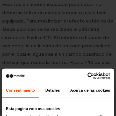
Fuentes en acero inoxidable para beber no
deberían faltar en ningún parque o plaza bien
equipada. Para maximizar el efecto estético de
áreas públicas se ha realizado la pirámide
inoxidable Hydro 310. El bebedero dispone de
una boquilla en la cima de un cono pronunciado
por el cual el agua cae a un campo cuadrado de
drenaje que rodea la fuente. Hydro 410 es una
fuente pequeña, también en acero inoxidable.
Un soporte cilíndrico soporta una pequeña
fuente semicircular que recoge el agua
Consentimiento
Detalles
Acerca de las cookies
sobrante y en su centro hay una boquilla que
suelta agua refrescante.
Esta página web usa cookies