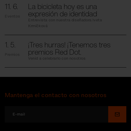
11. 6.
La bicicleta hoy es una
expresión de identidad
Eventos
Entrevista con nuestra diseñadora Iveta
Krmíčková
1. 5.
¡Tres hurras! ¡Tenemos tres
premios Red Dot.
Premios
Venid a celebrarlo con nosotros
Mantenga el contacto con nosotros
Enviar