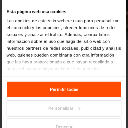
Esta página web usa cookies
Las cookies de este sitio web se usan para personalizar
el contenido y los anuncios, ofrecer funciones de redes
Anterior
Siguiente
sociales y analizar el tráfico. Además, compartimos
información sobre el uso que haga del sitio web con
nuestros partners de redes sociales, publicidad y análisis
web, quienes pueden combinarla con otra información
que les haya proporcionado o que hayan recopilado a
partir del uso que haya hecho de sus servicios.
Para más información, visite
Principles Relating to the
Más novedades
Processing Personal Data.
Permitir todas
23. 5.
Clerkenwell 2023
Personalizar
Clerkenwell Design Week, Stand DF35, Design
fields, Spa Fields, 91 Skinner St, EC1R 0WX.
Denegar