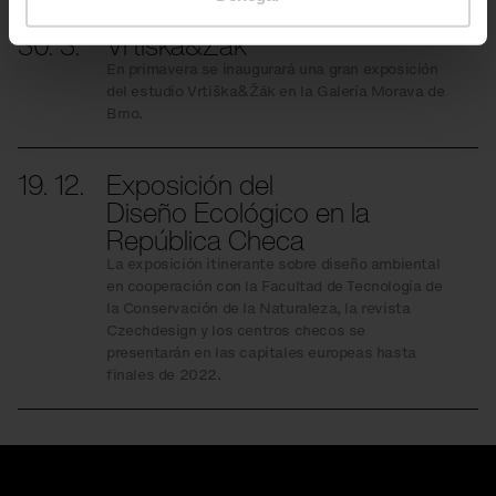
30. 3.
Vrtiška&Žák
En primavera se inaugurará una gran exposición
del estudio Vrtiška&Žák en la Galería Morava de
Brno.
19. 12.
Exposición del
Diseño Ecológico en la
República Checa
La exposición itinerante sobre diseño ambiental
en cooperación con la Facultad de Tecnología de
la Conservación de la Naturaleza, la revista
Czechdesign y los centros checos se
presentarán en las capitales europeas hasta
finales de 2022.