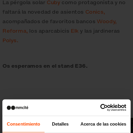
La pérgola solar
Cuby
como protagonista y no
faltará la novedad de asientos
Conics,
acompañados de favoritos bancos
Woody,
Reforma,
los aparcabicis
Elk
y las jardineras
Polys.
Os esperamos en el stand E36.
Galería de fotos
Consentimiento
Detalles
Acerca de las cookies