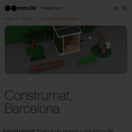
Menú
Productos
Bus
Home
Events
Construmat, Barcelona
Construmat,
Barcelona
Construmat
traerá un nuevo concepto de