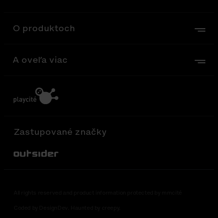
O produktoch
A oveľa viac
Zastupované značky
Out-Sider
All rights reserved and product information protected by mmcité
Coded by DesignDev. Haunted by creepy.