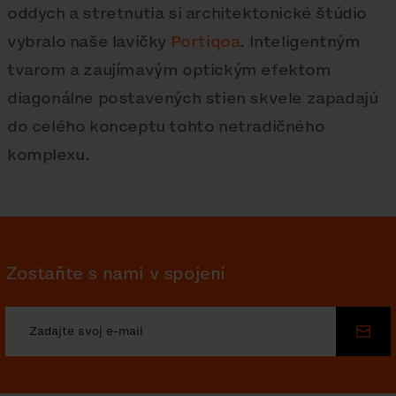
oddych a stretnutia si architektonické štúdio
vybralo naše lavičky
Portiqoa
. Inteligentným
tvarom a zaujímavým optickým efektom
diagonálne postavených stien skvele zapadajú
do celého konceptu tohto netradičného
komplexu.
Zostaňte s nami v spojení
Odos