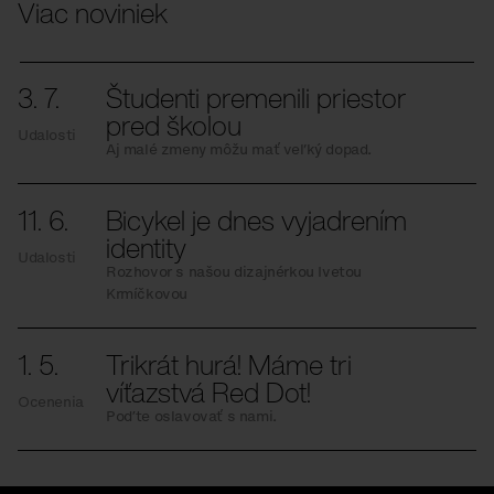
Viac noviniek
3. 7.
Študenti premenili priestor
pred školou
Udalosti
Aj malé zmeny môžu mať veľký dopad.
11. 6.
Bicykel je dnes vyjadrením
identity
Udalosti
Rozhovor s našou dizajnérkou Ivetou
Krmíčkovou
1. 5.
Trikrát hurá! Máme tri
víťazstvá Red Dot!
Ocenenia
Poďte oslavovať s nami.