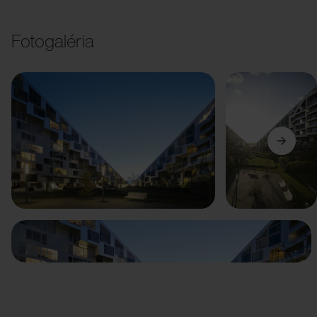
Fotogaléria
Predchádzajúci
Ďalší