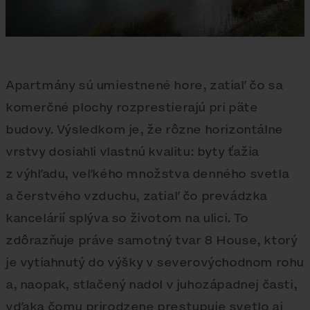
Apartmány sú umiestnené hore, zatiaľ čo sa
komerčné plochy rozprestierajú pri päte
budovy. Výsledkom je, že rôzne horizontálne
vrstvy dosiahli vlastnú kvalitu: byty ťažia
z výhľadu, veľkého množstva denného svetla
a čerstvého vzduchu, zatiaľ čo prevádzka
kancelárií splýva so životom na ulici. To
zdôrazňuje práve samotný tvar 8 House, ktorý
je vytiahnutý do výšky v severovýchodnom rohu
a, naopak, stlačený nadol v juhozápadnej časti,
vďaka čomu prirodzene prestupuje svetlo aj