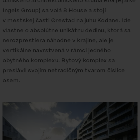
dánskeho architektonického štúdia BIG (Bjarke
Ingels Group) sa volá 8 House a stojí
v mestskej časti Ørestad na juhu Kodane. Ide
vlastne o absolútne unikátnu dedinu, ktorá sa
nerozprestiera náhodne v krajine, ale je
vertikálne navrstvená v rámci jedného
obytného komplexu. Bytový komplex sa
preslávil svojím netradičným tvarom číslice
osem.