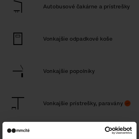
Autobusové čakárne a prístrešky
Vonkajšie odpadkové koše
Vonkajšie popolníky
Vonkajšie prístrešky, paravány
Deti