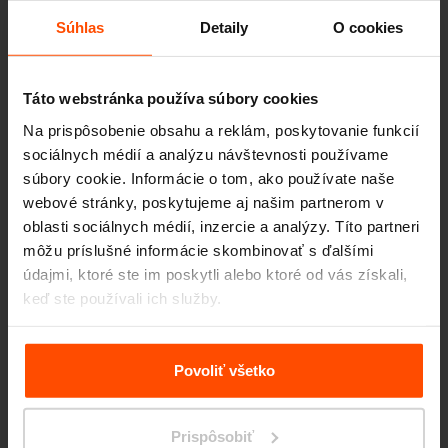
Súhlas
Detaily
O cookies
Prístrešky pre fajčiarov
Táto webstránka používa súbory cookies
Na prispôsobenie obsahu a reklám, poskytovanie funkcií
sociálnych médií a analýzu návštevnosti používame
súbory cookie. Informácie o tom, ako používate naše
Prístrešky na bicykle
webové stránky, poskytujeme aj našim partnerom v
oblasti sociálnych médií, inzercie a analýzy. Títo partneri
môžu príslušné informácie skombinovať s ďalšími
údajmi, ktoré ste im poskytli alebo ktoré od vás získali,
Parkové stoly
keď ste používali ich služby.
Viac informácií nájdete na stránke
Zásady zpracování
osobních údajů
.
Povoliť všetko
Stojany na bicykle / kolobežky
Prispôsobiť