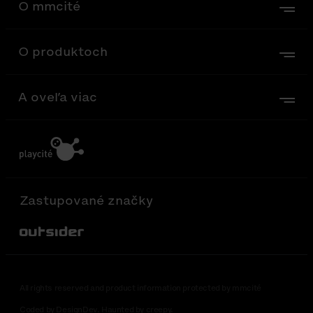
O mmcité
O produktoch
A oveľa viac
Zastupované značky
Out-Sider
All rights reserved and product information protected by mmcité
Coded by DesignDev. Haunted by creepy.