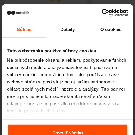
Predchádzajúci
Ďalší
Súhlas
Detaily
O cookies
Táto webstránka používa súbory cookies
Na prispôsobenie obsahu a reklám, poskytovanie funkcií
Viac noviniek
sociálnych médií a analýzu návštevnosti používame
súbory cookie. Informácie o tom, ako používate naše
webové stránky, poskytujeme aj našim partnerom v
6. 10.
Designblok 2024, 2. – 6.
oblasti sociálnych médií, inzercie a analýzy. Títo partneri
októbra
môžu príslušné informácie skombinovať s ďalšími
Mladosť a Mesto do uší
údajmi, ktoré ste im poskytli alebo ktoré od vás získali,
keď ste používali ich služby.
28. 5.
Mesto budúcej generácie?
Viac informácií nájdete na stránke
Zásady zpracování
Start with children, 28–29 máj, Bratislava
osobních údajů
.
Povoliť všetko