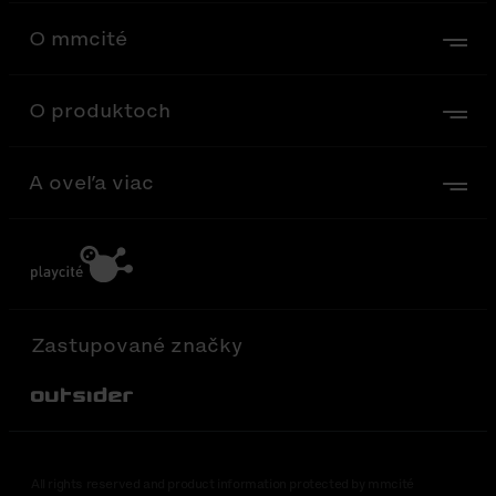
O mmcité
O produktoch
A oveľa viac
Zastupované značky
Out-Sider
All rights reserved and product information protected by mmcité