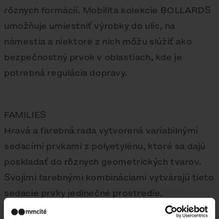
rôznych formácií. Mobilita kolekcie BOLLARDS
umožňuje umiestniť výrobky do ulíc, na
námestia a niektoré z nich môžu slúžiť ako
bezpečnostný prvok v oblastiach, kde je
potrebná regulácia dopravy.
FAMILIES
Hravá a farebná rada vytvorená variabilnými
sedacími prvkami z polyetylénu, ktoré sa dajú
poskladať do rôznych geometrických tvarov.
Svojimi farebnými kombináciami vytvárajú tieto
sedacie prvky jedinečné prostredie.
Najvhodnejšie použitie je na detských a