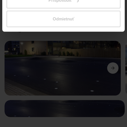
Prispôsobiť
Odmietnuť
Fotogaléria
Predchádzajúci
Ďalší