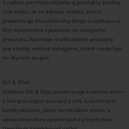
V našom portfóliu nájdete aj produkty značky
Out-sider. Je to dánska značka, ktorá
predstavuje škandinávsky dizajn a nadčasový
štýl mestského vybavenia do verejného
priestoru. Navrhuje multifunkčné produkty
pre všetky vekové kategórie, ktoré rozdeľuje
do štyroch skupín.
SIT & STAY
Kolekciu Sit & Stay predstavuje kolekcia setov
s integrovanými lavicami z HPL a oceľovými
konštrukciami, alebo kombinácie stolov a
sedacích prvkov vyrobených z polyetylénu.
Umožňuje kombinovať veľké