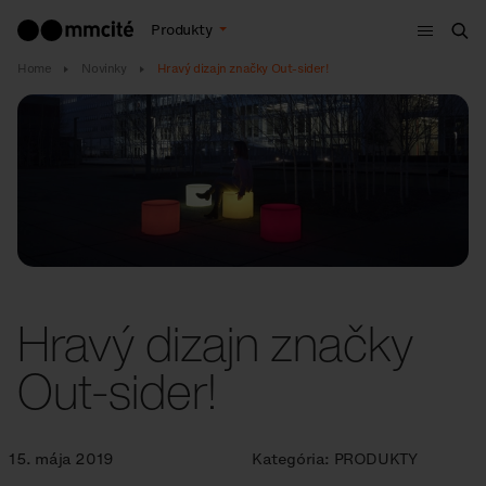
Menu
Produkty
Vyh
Home
Novinky
Hravý dizajn značky Out-sider!
Hravý dizajn značky
Out-sider!
15. mája 2019
Kategória:
PRODUKTY