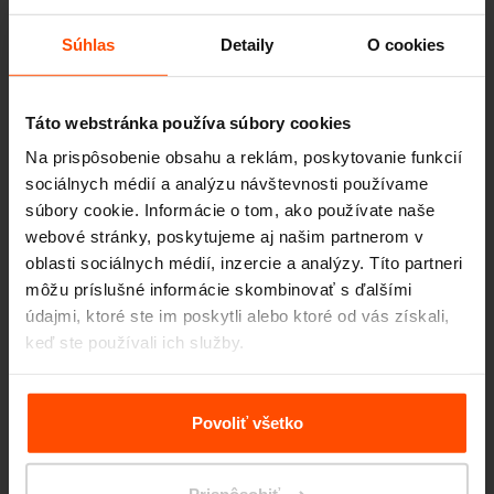
školských ihriskách. Svojou obľúbenosťou sa
stanú súčasťou akéjkoľvek detskej hry.
Súhlas
Detaily
O cookies
Táto webstránka používa súbory cookies
LIGHT
Na prispôsobenie obsahu a reklám, poskytovanie funkcií
Táto rada je kolekciou osvetleného mestského
sociálnych médií a analýzu návštevnosti používame
mobiliára, čo nám napovedá aj sám názov,
súbory cookie. Informácie o tom, ako používate naše
webové stránky, poskytujeme aj našim partnerom v
slúžiaceho ako sedací prvok a pouličné
oblasti sociálnych médií, inzercie a analýzy. Títo partneri
osvetlenie pre lepšiu orientáciu v priestore a
môžu príslušné informácie skombinovať s ďalšími
bezpečnosť zároveň. Výrobky sú zapojené do
údajmi, ktoré ste im poskytli alebo ktoré od vás získali,
keď ste používali ich služby.
elektrickej siete, alebo majú zabudované
solárne panely s LED svetlom, pre rýchlejšiu
Viac informácií nájdete na stránke
Zásady zpracování
inštaláciu na akomkoľvek mieste, bez použitia
osobních údajů
.
Povoliť všetko
káblov.