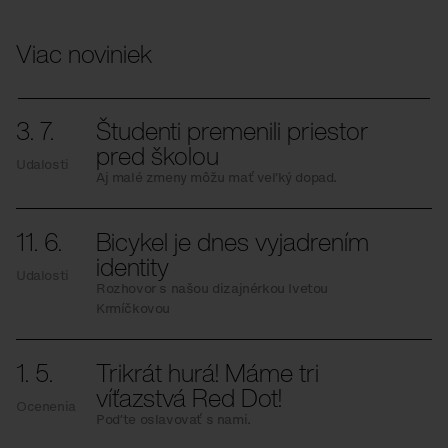
Viac noviniek
3. 7.
Študenti premenili priestor
pred školou
Udalosti
Aj malé zmeny môžu mať veľký dopad.
11. 6.
Bicykel je dnes vyjadrením
identity
Udalosti
Rozhovor s našou dizajnérkou Ivetou
Krmíčkovou
1. 5.
Trikrát hurá! Máme tri
víťazstvá Red Dot!
Ocenenia
Poďte oslavovať s nami.