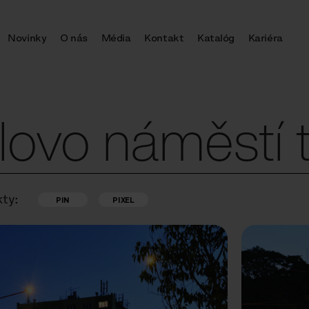
Novinky
O nás
Média
Kontakt
Katalóg
Kariéra
ovo náměstí t
ty:
PIN
PIXEL