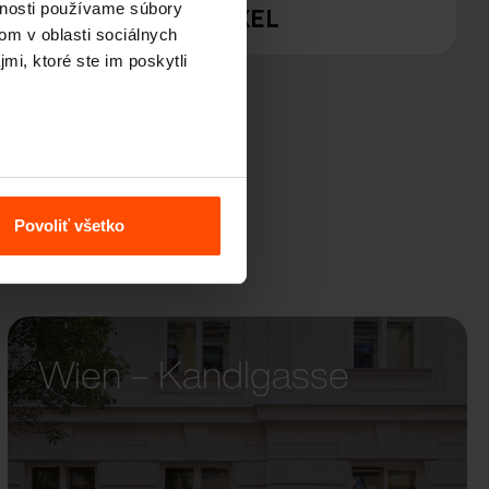
vnosti používame súbory
PIXEL
om v oblasti sociálnych
mi, ktoré ste im poskytli
Povoliť všetko
Wien – Kandlgasse