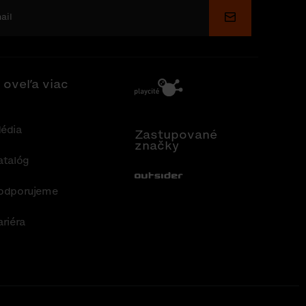
Odoslať
 oveľa viac
édia
Zastupované
značky
atalóg
Out-Sider
odporujeme
ariéra