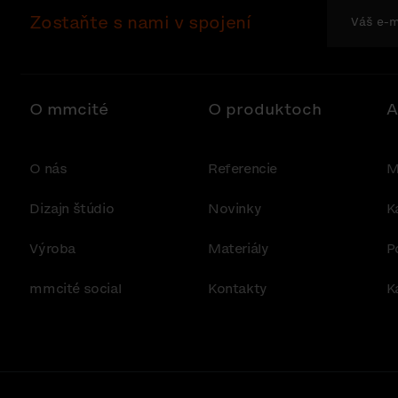
Zostaňte s nami v spojení
O mmcité
O produktoch
A
O nás
Referencie
M
Dizajn štúdio
Novinky
K
Výroba
Materiály
P
mmcité social
Kontakty
K