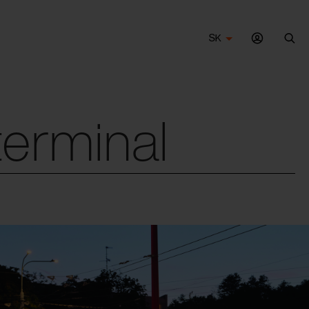
SK
Vyh
erminal