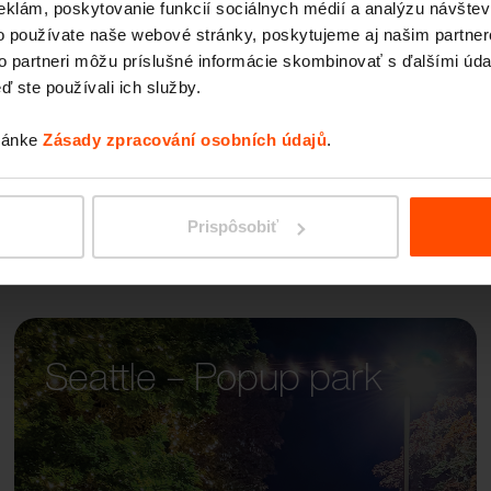
eklám, poskytovanie funkcií sociálnych médií a analýzu návšte
PIN
o používate naše webové stránky, poskytujeme aj našim partner
to partneri môžu príslušné informácie skombinovať s ďalšími údaj
ď ste používali ich služby.
tránke
Zásady zpracování osobních údajů
.
Prispôsobiť
Seattle – Popup park