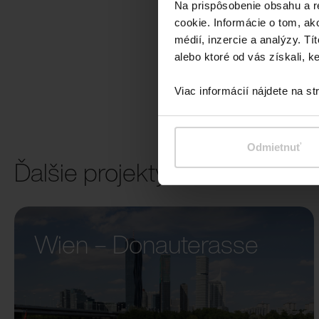
Na prispôsobenie obsahu a r
cookie. Informácie o tom, ak
médií, inzercie a analýzy. Tí
alebo ktoré od vás získali, ke
Viac informácií nájdete na s
Odmietnuť
Ďalšie projekty
Wien – Donauterasse