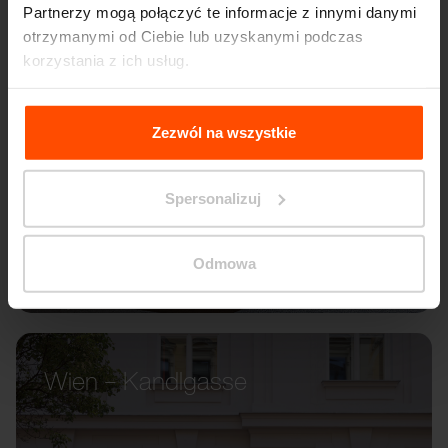
Partnerzy mogą połączyć te informacje z innymi danymi
otrzymanymi od Ciebie lub uzyskanymi podczas
korzystania z ich usług.
Więcej informacji można znaleźć na stronie
Principles
Relating to the Processing Personal Data
.
Zezwól na wszystkie
Spersonalizuj
Odmowa
Wien – Kandlgasse