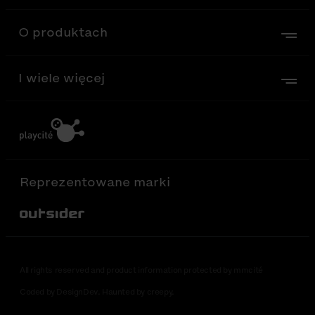
O produktach
I wiele więcej
Reprezentowane marki
Out-Sider
All rights reserved and product information protected by mmcité
Coded by DesignDev. Haunted by creepy.