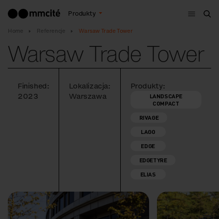
Menu
Produkty
Szu
Home
Referencje
Warsaw Trade Tower
Warsaw Trade Tower
Finished:
Lokalizacja:
Produkty:
2023
Warszawa
LANDSCAPE
COMPACT
RIVAGE
LAGO
EDGE
EDGETYRE
ELIAS