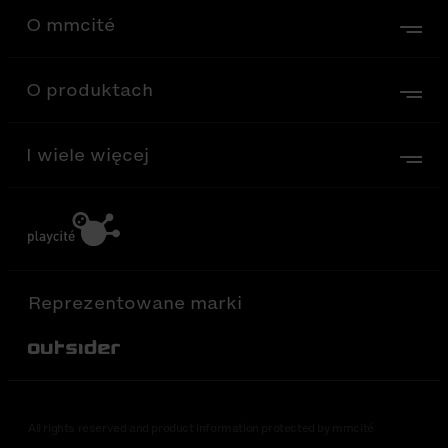
O mmcité
O produktach
I wiele więcej
Reprezentowane marki
Out-Sider
All rights reserved and product information protected by mmcité