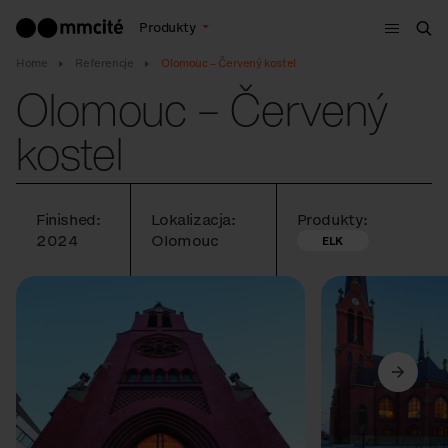
Menu
Produkty
Szu
Home
Referencje
Olomouc – Červený kostel
Olomouc – Červený
kostel
Finished:
Lokalizacja:
Produkty:
2024
Olomouc
ELK
Poprzedni
Dalej