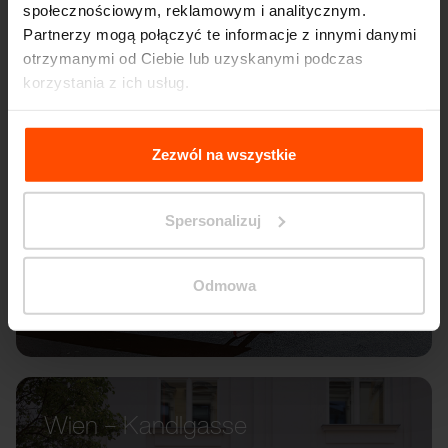
społecznościowym, reklamowym i analitycznym.
Partnerzy mogą połączyć te informacje z innymi danymi
otrzymanymi od Ciebie lub uzyskanymi podczas
korzystania z ich usług.
Więcej informacji można znaleźć na stronie
Principles
Relating to the Processing Personal Data
.
Zezwól na wszystkie
Spersonalizuj
Odmowa
Wien – Kandlgasse