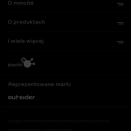
O mmcité
O produktach
I wiele więcej
Reprezentowane marki
Out-Sider
All rights reserved and product information protected by mmcité
Coded by DesignDev. Haunted by creepy.