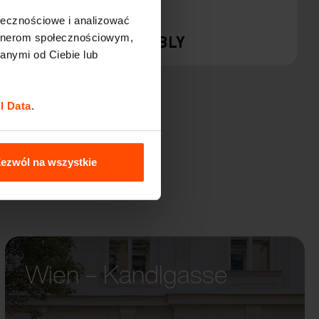
ołecznościowe i analizować
artnerom społecznościowym,
 URBANA
TABLY
anymi od Ciebie lub
l Data
.
ezwól na wszystkie
Wien – Kandlgasse