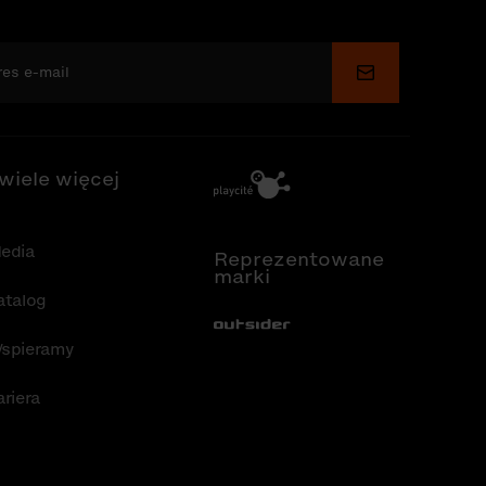
Wyślij
 wiele więcej
edia
Reprezentowane
marki
atalog
Out-Sider
spieramy
ariera