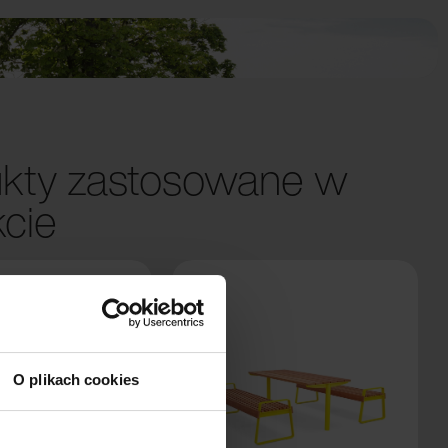
kty zastosowane w
kcie
O plikach cookies