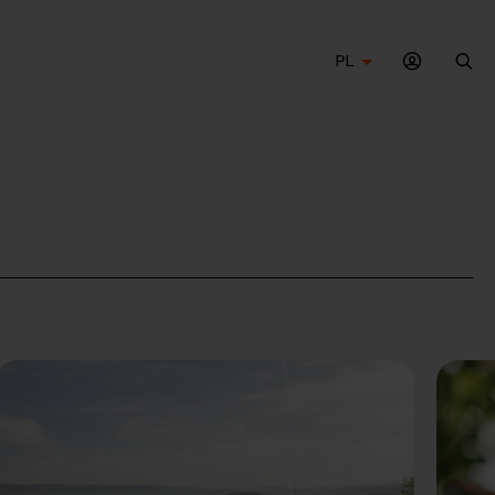
PL
Szu