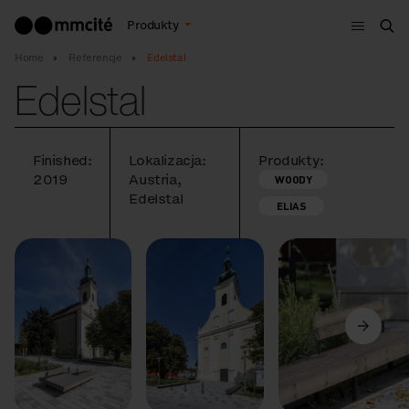
Menu
Produkty
Szu
Home
Referencje
Edelstal
Edelstal
Finished:
Lokalizacja:
Produkty:
2019
Austria,
WOODY
Edelstal
ELIAS
Poprzedni
Dalej