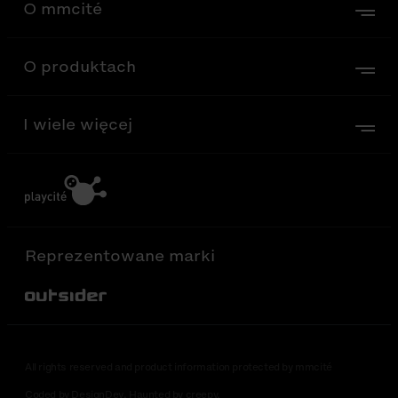
O mmcité
O produktach
I wiele więcej
Reprezentowane marki
Out-Sider
All rights reserved and product information protected by mmcité
Coded by DesignDev. Haunted by creepy.