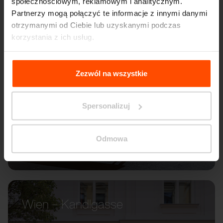
społecznościowym, reklamowym i analitycznym.
Partnerzy mogą połączyć te informacje z innymi danymi
otrzymanymi od Ciebie lub uzyskanymi podczas
korzystania z ich usług.
Więcej informacji można znaleźć na stronie
Principles
Relating to the Processing Personal Data
.
Zezwól na wszystkie
Spersonalizuj
Odmowa
Wien – Kandlgasse