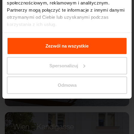
społecznościowym, reklamowym i analitycznym.
Partnerzy mogą połączyć te informacje z innymi danymi
otrzymanymi od Ciebie lub uzyskanymi podczas
korzystania z ich usług.
Więcej informacji można znaleźć na stronie
Principles
Relating to the Processing Personal Data
.
Zezwól na wszystkie
Spersonalizuj
Odmowa
Wien – Kandlgasse