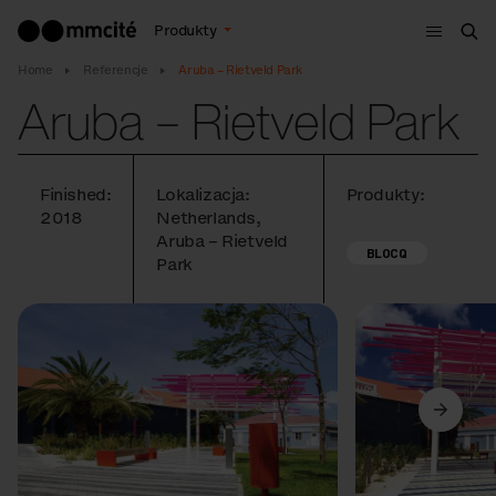
Menu
Produkty
Szu
Home
Referencje
Aruba – Rietveld Park
Aruba – Rietveld Park
Finished:
Lokalizacja:
Produkty:
2018
Netherlands,
Aruba – Rietveld
BLOCQ
Park
Poprzedni
Dalej