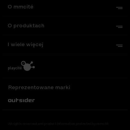
O mmcité
O produktach
I wiele więcej
Reprezentowane marki
Out-Sider
All rights reserved and product information protected by mmcité