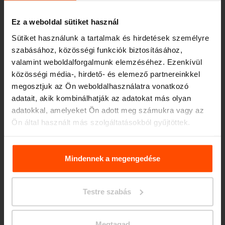
Ez a weboldal sütiket használ
Sütiket használunk a tartalmak és hirdetések személyre
szabásához, közösségi funkciók biztosításához,
valamint weboldalforgalmunk elemzéséhez. Ezenkívül
közösségi média-, hirdető- és elemező partnereinkkel
Seattle – Popup park
megosztjuk az Ön weboldalhasználatra vonatkozó
adatait, akik kombinálhatják az adatokat más olyan
adatokkal, amelyeket Ön adott meg számukra vagy az
Ön által használt más szolgáltatásokból gyűjtöttek.
További információért kérjük, látogasson el a
Principles
Relating to the Processing. Personal Data
.
Mindennek a megengedése
Testre szabás
Megtagad