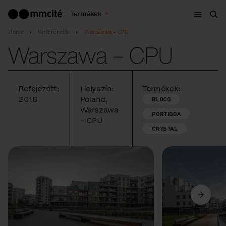
Menü
Termékek
Ker
Home
Referenciák
Warszawa – CPU
Warszawa – CPU
Befejezett:
Helyszín:
Termékek:
2018
Poland,
BLOCQ
Warszawa
PORTIQOA
– CPU
CRYSTAL
Előző
Következő