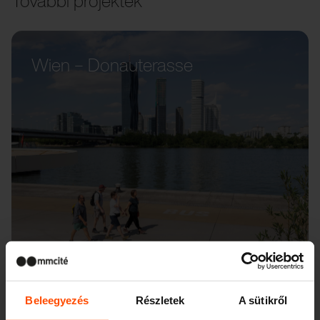
További projektek
Wien – Donauterasse
Beleegyezés
Részletek
A sütikről