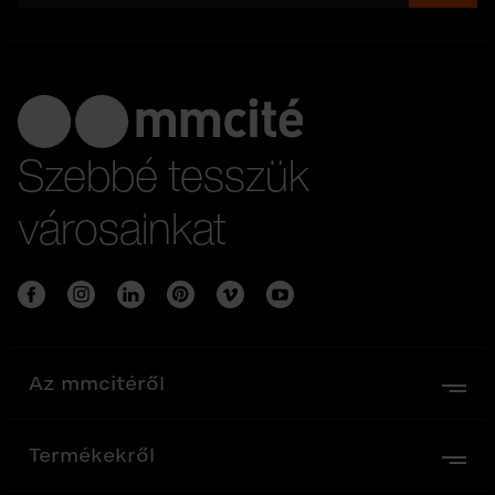
Szebbé tesszük
városainkat
Az mmcitéről
Termékekről