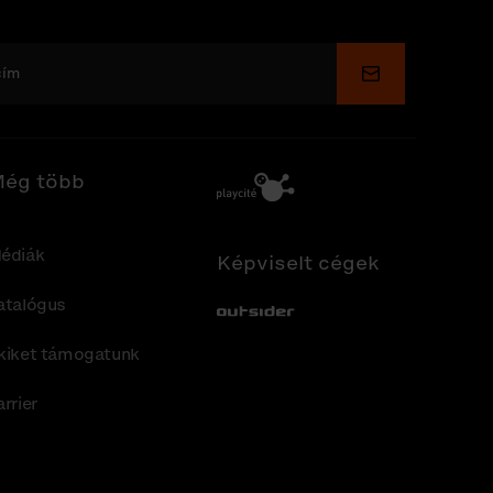
Küldés
ég több
édiák
Képviselt cégek
atalógus
Out-Sider
kiket támogatunk
arrier