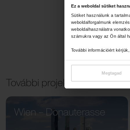
Ez a weboldal sütiket haszn
Sütiket használunk a tartal
weboldalforgalmunk elemzésé
weboldalhasználatra vonatko
számukra vagy az Ön által ha
További információért kérjük
Megtagad
További projektek
Wien – Donauterasse