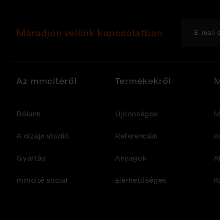
Maradjon velünk kapcsolatban
Az mmcitéről
Termékekről
M
Rólunk
Újdonságok
M
A dizájn stúdió
Referenciák
K
Gyártás
Anyagok
A
mmcité social
Elérhetőségek
K