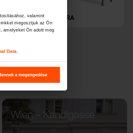
tosításához, valamint
E
VERA
einkkel megosztjuk az Ön
l, amelyeket Ön adott meg
nal Data
.
dennek a megengedése
Wien – Kandlgasse