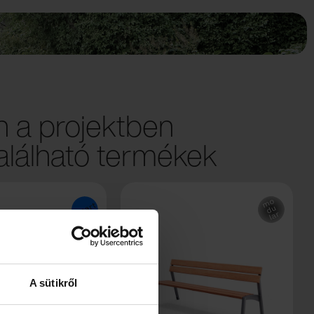
 a projektben
lálható termékek
A sütikről