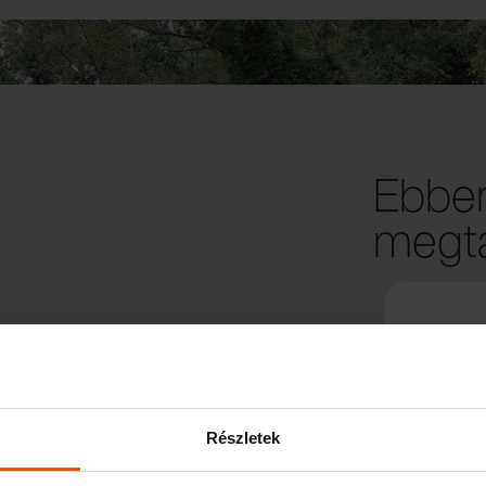
Ebben
megta
Részletek