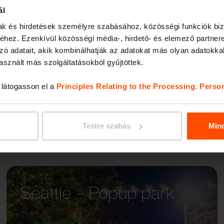
ál
mak és hirdetések személyre szabásához, közösségi funkciók biz
RIVAG
hez. Ezenkívül közösségi média-, hirdető- és elemező partner
zó adatait, akik kombinálhatják az adatokat más olyan adatokka
sznált más szolgáltatásokból gyűjtöttek.
, látogasson el a
Principles Relating to the Processing. Perso
Testre szabás
Min
Seattle – Popup park