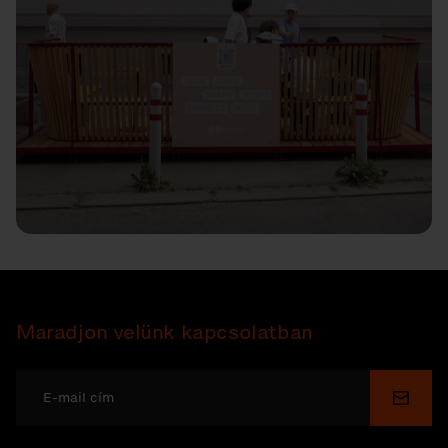
Maradjon velünk kapcsolatban
Küldé