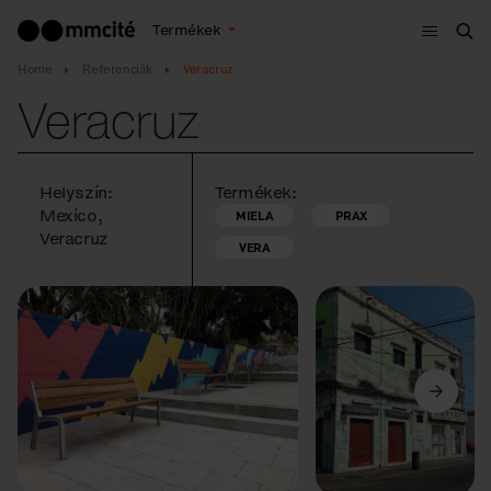
Menü
Termékek
Ker
Home
Referenciák
Veracruz
Veracruz
Helyszín:
Termékek:
Mexico,
MIELA
PRAX
Veracruz
VERA
Előző
Következő