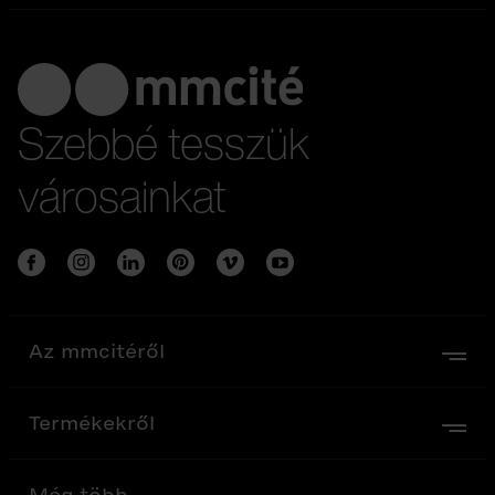
Szebbé tesszük
városainkat
Az mmcitéről
Termékekről
Még több