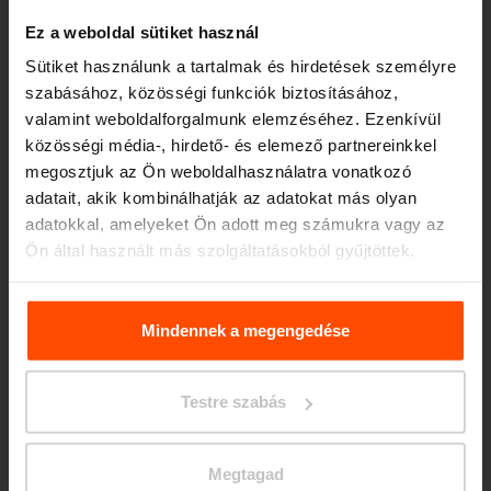
Ez a weboldal sütiket használ
Sütiket használunk a tartalmak és hirdetések személyre
szabásához, közösségi funkciók biztosításához,
valamint weboldalforgalmunk elemzéséhez. Ezenkívül
Seattle – Popup park
közösségi média-, hirdető- és elemező partnereinkkel
megosztjuk az Ön weboldalhasználatra vonatkozó
adatait, akik kombinálhatják az adatokat más olyan
adatokkal, amelyeket Ön adott meg számukra vagy az
Ön által használt más szolgáltatásokból gyűjtöttek.
További információért kérjük, látogasson el a
Principles
Relating to the Processing. Personal Data
.
Mindennek a megengedése
Testre szabás
Megtagad