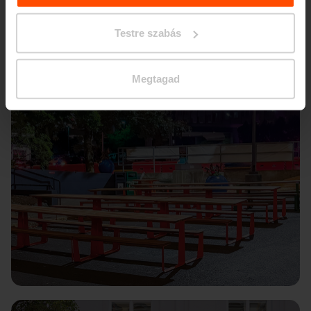
Testre szabás
Megtagad