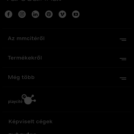
Az mmcitéről
Termékekről
Még több
Képviselt cégek
Out-Sider