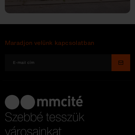
Maradjon velünk kapcsolatban
Küldé
Szebbé tesszük
városainkat