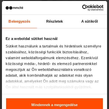
Beleegyezés
Részletek
A sütikről
Ez a weboldal sütiket használ
Sütiket használunk a tartalmak és hirdetések személyre
szabásához, közösségi funkciók biztosításához,
valamint weboldalforgalmunk elemzéséhez. Ezenkívül
közösségi média-, hirdető- és elemező partnereinkkel
megosztjuk az Ön weboldalhasználatra vonatkozó
adatait, akik kombinálhatják az adatokat más olyan
adatokkal, amelyeket Ön adott meg számukra vagy az
Ön által használt más szolgáltatásokból gyűjtöttek.
Seattle – Popup park
További információért kérjük, látogasson el a
Principles
Relating to the Processing. Personal Data
.
Mindennek a megengedése