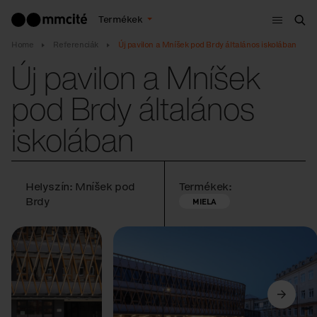
Menü
Termékek
Ker
Home
Referenciák
Új pavilon a Mníšek pod Brdy általános iskolában
Új pavilon a Mníšek
pod Brdy általános
iskolában
Helyszín: Mníšek pod
Termékek:
Brdy
MIELA