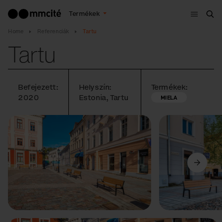
Menü
Termékek
Ker
Home
Referenciák
Tartu
Tartu
Befejezett:
Helyszín:
Termékek:
2020
Estonia, Tartu
MIELA
Előző
Következő