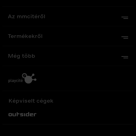
Az mmcitéről
Termékekről
Még több
Képviselt cégek
Out-Sider