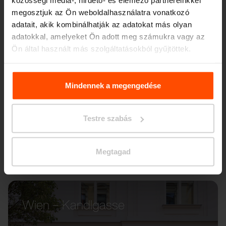
közösségi média-, hirdető- és elemező partnereinkkel
megosztjuk az Ön weboldalhasználatra vonatkozó
adatait, akik kombinálhatják az adatokat más olyan
adatokkal, amelyeket Ön adott meg számukra vagy az
Ön által használt más szolgáltatásokból gyűjtöttek.
További információért kérjük, látogasson el a
Principles
Relating to the Processing. Personal Data
.
Mindennek a megengedése
Testre szabás
Megtagad
Wien – Kandlgasse