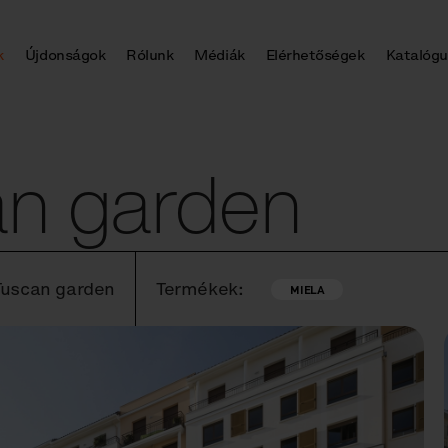
k
Újdonságok
Rólunk
Médiák
Elérhetőségek
Katalógu
an garden
 Tuscan garden
Termékek:
MIELA