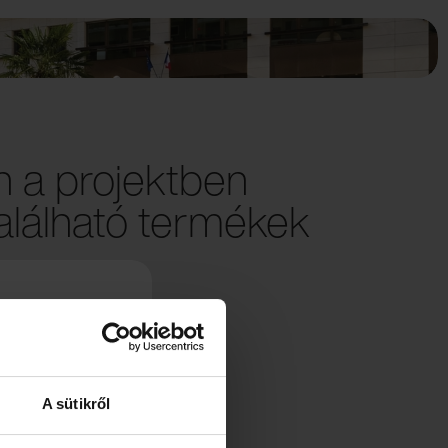
 a projektben
lálható termékek
A sütikről