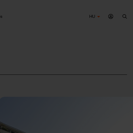
s
HU
Ker