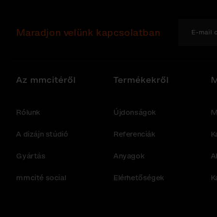
Maradjon velünk kapcsolatban
Az mmcitéről
Termékekről
M
Rólunk
Újdonságok
M
A dizájn stúdió
Referenciák
K
Gyártás
Anyagok
A
mmcité social
Elérhetőségek
K