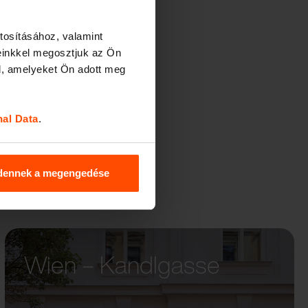
tosításához, valamint
einkkel megosztjuk az Ön
l, amelyeket Ön adott meg
nal Data
.
dennek a megengedése
Wien – Kandlgasse