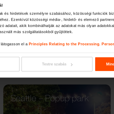
ál
mak és hirdetések személyre szabásához, közösségi funkciók biz
MIELA
hez. Ezenkívül közösségi média-, hirdető- és elemező partner
zó adatait, akik kombinálhatják az adatokat más olyan adatokka
sznált más szolgáltatásokból gyűjtöttek.
, látogasson el a
Principles Relating to the Processing. Perso
Testre szabás
Min
Seattle – Popup park