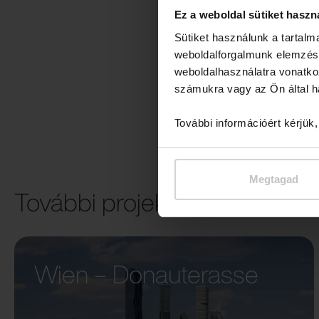
Ez a weboldal sütiket haszn
Sütiket használunk a tartal
weboldalforgalmunk elemzésé
weboldalhasználatra vonatko
számukra vagy az Ön által ha
További információért kérjük
Megtagad
További projektek
Wien – Donauterasse