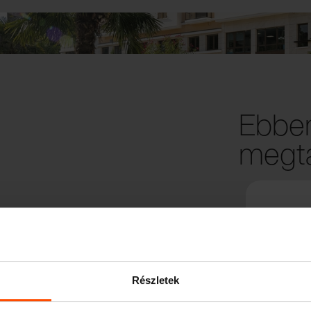
Ebben
megta
Részletek