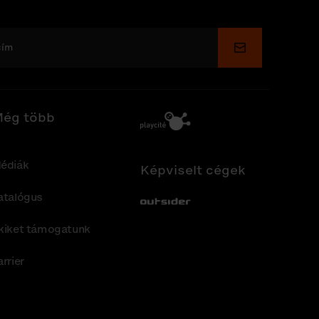
Küldés
ég több
édiák
Képviselt cégek
atalógus
Out-Sider
kiket támogatunk
arrier