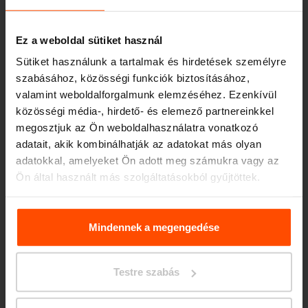
Ez a weboldal sütiket használ
Sütiket használunk a tartalmak és hirdetések személyre
szabásához, közösségi funkciók biztosításához,
valamint weboldalforgalmunk elemzéséhez. Ezenkívül
közösségi média-, hirdető- és elemező partnereinkkel
megosztjuk az Ön weboldalhasználatra vonatkozó
Seattle – Popup park
adatait, akik kombinálhatják az adatokat más olyan
adatokkal, amelyeket Ön adott meg számukra vagy az
Ön által használt más szolgáltatásokból gyűjtöttek.
További információért kérjük, látogasson el a
Principles
Relating to the Processing. Personal Data
.
Mindennek a megengedése
Testre szabás