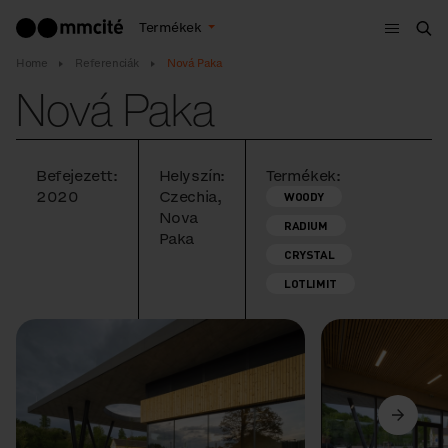
Menü
Termékek
Ker
Home
Referenciák
Nová Paka
Nová Paka
Befejezett:
Helyszín:
Termékek:
2020
Czechia,
WOODY
Nova
RADIUM
Paka
CRYSTAL
LOTLIMIT