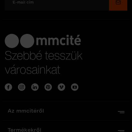
Küldé
Szebbé tesszük
városainkat
Az mmcitéről
Termékekről