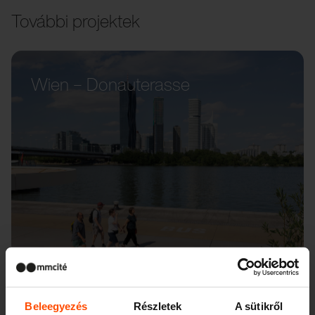
További projektek
Wien – Donauterasse
Beleegyezés
Részletek
A sütikről