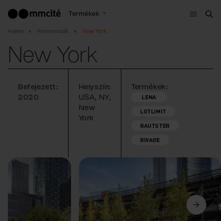
Menü
Termékek
Ker
Home
Referenciák
New York
New York
Befejezett:
Helyszín:
Termékek:
2020
USA, NY,
LENA
New
LOTLIMIT
York
RAUTSTER
RIVAGE