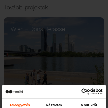
További projektek
Wien – Donauterasse
Beleegyezés
Részletek
A sütikről