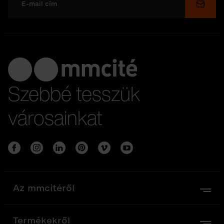
Küldé
Szebbé tesszük
városainkat
Az mmcitéről
Termékekről