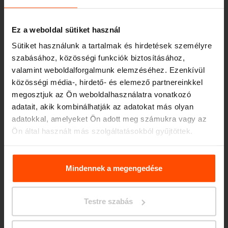
Ez a weboldal sütiket használ
Sütiket használunk a tartalmak és hirdetések személyre
szabásához, közösségi funkciók biztosításához,
valamint weboldalforgalmunk elemzéséhez. Ezenkívül
közösségi média-, hirdető- és elemező partnereinkkel
megosztjuk az Ön weboldalhasználatra vonatkozó
Seattle – Popup park
adatait, akik kombinálhatják az adatokat más olyan
adatokkal, amelyeket Ön adott meg számukra vagy az
Ön által használt más szolgáltatásokból gyűjtöttek.
További információért kérjük, látogasson el a
Principles
Relating to the Processing. Personal Data
.
Mindennek a megengedése
Testre szabás