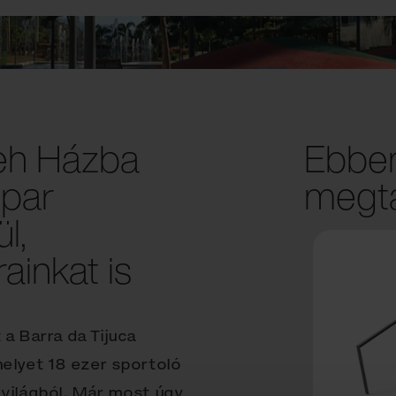
eh Házba
Ebben
ipar
megta
l,
ainkat is
 a Barra da Tijuca
helyet 18 ezer sportoló
 világból. Már most úgy