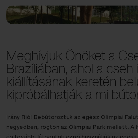
Meghívjuk Önöket a Cs
Brazíliában, ahol a cseh 
kiállításának keretén belü
kipróbálhatják a mi bútor
Irány Rió! Bebútoroztuk az egész Olimpiai Falut
negyedben, rögtön az Olimpiai Park mellett. A 
és további látogatók ezrei használják az egész