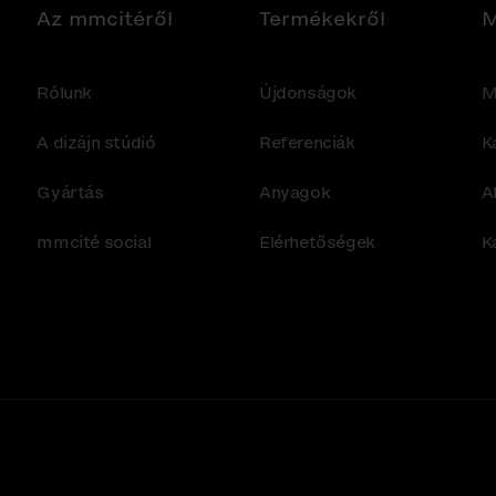
Az mmcitéről
Termékekről
M
Rólunk
Újdonságok
M
A dizájn stúdió
Referenciák
K
Gyártás
Anyagok
A
mmcité social
Elérhetőségek
K