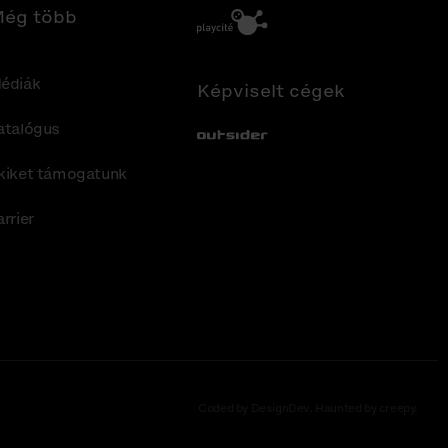
ég több
édiák
Képviselt cégek
atalógus
Out-Sider
kiket támogatunk
arrier
Coded by DesignDev. Haunted by creepy.