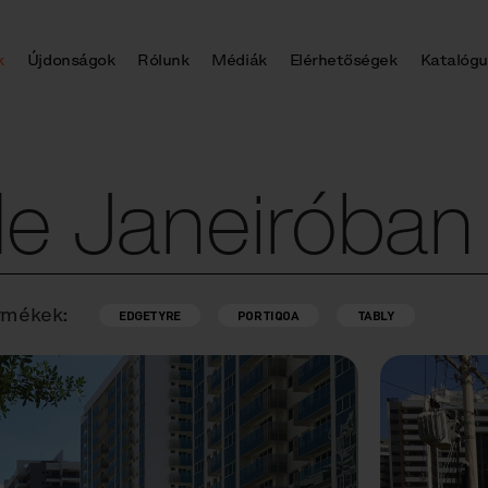
k
Újdonságok
Rólunk
Médiák
Elérhetőségek
Katalógu
de Janeiróban
rmékek:
EDGETYRE
PORTIQOA
TABLY