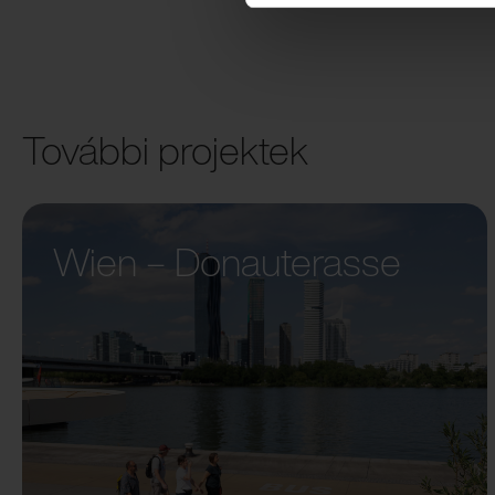
További projektek
Wien – Donauterasse