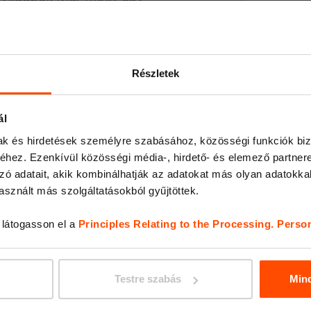
ének legszebb
EDGET
ol a cseh ipar
Részletek
bútorainkat is.
ál
mak és hirdetések személyre szabásához, közösségi funkciók biz
hez. Ezenkívül közösségi média-, hirdető- és elemező partner
zág Kereskedelmi és
zó adatait, akik kombinálhatják az adatokat más olyan adatokka
sznált más szolgáltatásokból gyűjtöttek.
, látogasson el a
Principles Relating to the Processing. Perso
TABLY
Testre szabás
Min