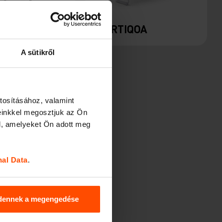
YRE
PORTIQOA
A sütikről
tosításához, valamint
einkkel megosztjuk az Ön
l, amelyeket Ön adott meg
nal Data
.
dennek a megengedése