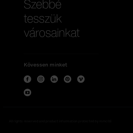
Szebbé
tesszük
városainkat
Kövessen minket
All rights reserved and product information protected by mmcité