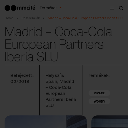
Menü
Termékek
Ker
Home
Referenciák
Madrid – Coca-Cola European Partners Iberia SLU
Madrid – Coca-Cola
European Partners
Iberia SLU
Befejezett:
Helyszín:
Termékek:
02/2019
Spain, Madrid
– Coca-Cola
European
RIVAGE
Partners Iberia
WOODY
SLU