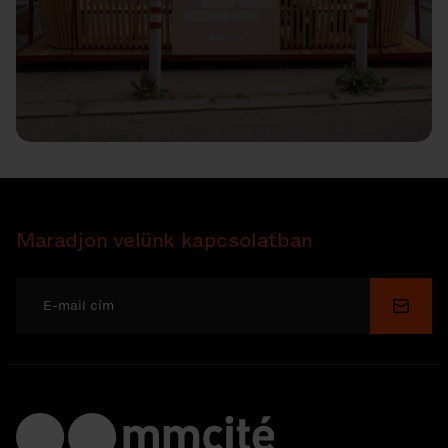
Maradjon velünk kapcsolatban
Küldé