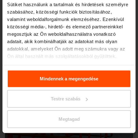
Sütiket használunk a tartalmak és hirdetések személyre
szabásához, közösségi funkciók biztosításához,
Seattle – Popup park
valamint weboldalforgalmunk elemzéséhez. Ezenkívül
közösségi média-, hirdető- és elemező partnereinkkel
megosztjuk az Ön weboldalhasználatra vonatkozó
adatait, akik kombinálhatják az adatokat más olyan
adatokkal, amelyeket Ön adott meg számukra vagy az
Ön által használt más szolgáltatásokból gyűjtöttek.
További információért kérjük, látogasson el a
Principles
Relating to the Processing. Personal Data
.
Mindennek a megengedése
Testre szabás
Megtagad