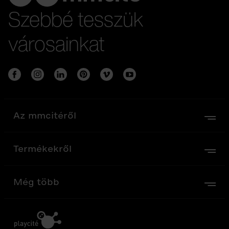
Szebbé tesszük
városainkat
Az mmcitéről
Termékekről
Még több