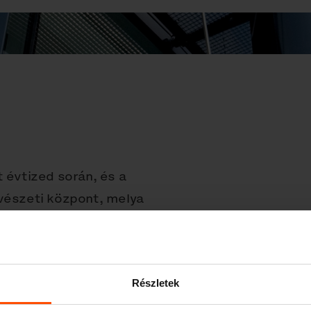
 évtized során, és a
űvészeti központ, melya
evéhez fűződik.Ehhez a
épülethez azt
homlokzat, beleértvea
Részletek
csarnok homlokzata
isztelőnek tartjuk,