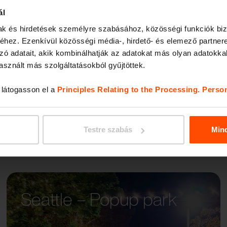
ál
eti ikonnal.
mak és hirdetések személyre szabásához, közösségi funkciók biz
z értékes
hez. Ezenkívül közösségi média-, hirdető- és elemező partner
zó adatait, akik kombinálhatják az adatokat más olyan adatokka
sznált más szolgáltatásokból gyűjtöttek.
, látogasson el a
Principles Relating to the Processing. Perso
Testre szabás
Min
Seattle – Popup park