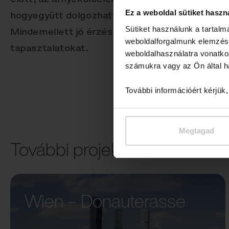
Ez a weboldal sütiket haszn
hogyegyütt dolgozhattunk az egyik világépítész
Sütiket használunk a tartal
Mindemellett jó érzés a kész műből meríteni a
weboldalforgalmunk elemzésé
tapasztalatokat.
weboldalhasználatra vonatko
számukra vagy az Ön által ha
További információért kérjük
Megtagad
További projektek
Wien – Donauterasse