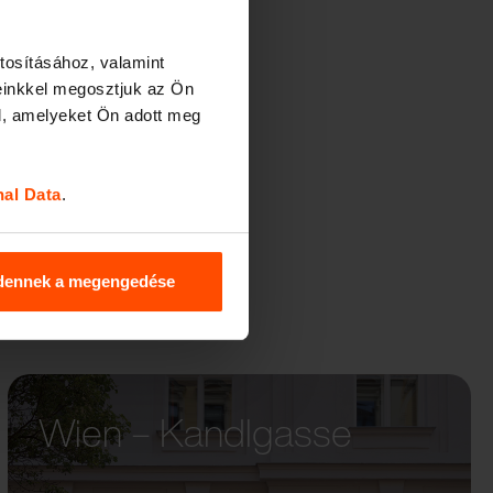
tosításához, valamint
einkkel megosztjuk az Ön
l, amelyeket Ön adott meg
nal Data
.
dennek a megengedése
Wien – Kandlgasse