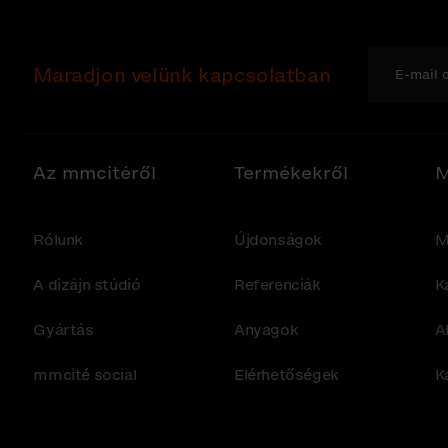
Maradjon velünk kapcsolatban
Az mmcitéről
Termékekről
M
Rólunk
Újdonságok
M
A dizájn stúdió
Referenciák
K
Gyártás
Anyagok
A
mmcité social
Elérhetőségek
K