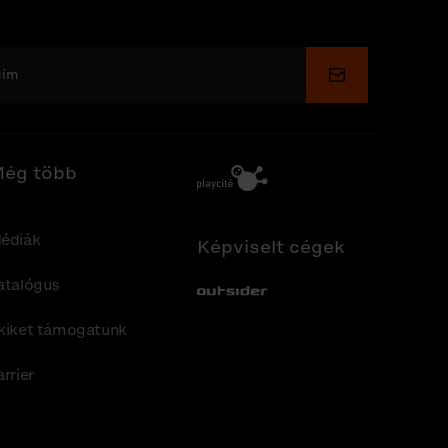
Küldés
ég több
édiák
Képviselt cégek
atalógus
Out-Sider
kiket támogatunk
arrier