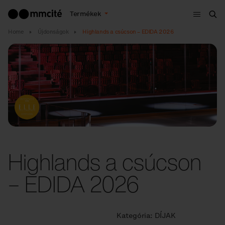
Menü
Termékek
Ker
Home
Újdonságok
Highlands a csúcson – EDIDA 2026
Highlands a csúcson
– EDIDA 2026
Kategória:
DÍJAK