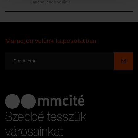
Ünnepeljenek velünk
Maradjon velünk kapcsolatban
Küldé
Szebbé tesszük
városainkat