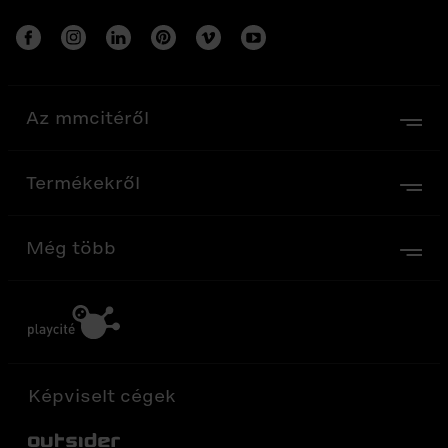
Az mmcitéről
Termékekről
Még több
Képviselt cégek
Out-Sider