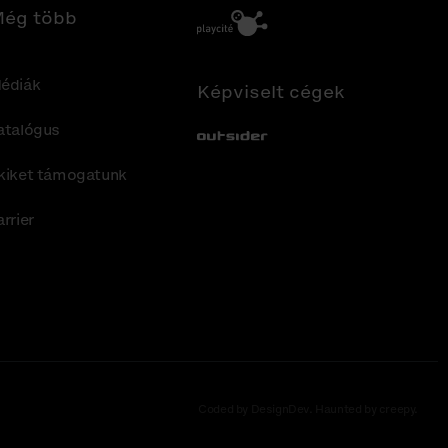
ég több
édiák
Képviselt cégek
atalógus
Out-Sider
kiket támogatunk
arrier
Coded by DesignDev. Haunted by creepy.