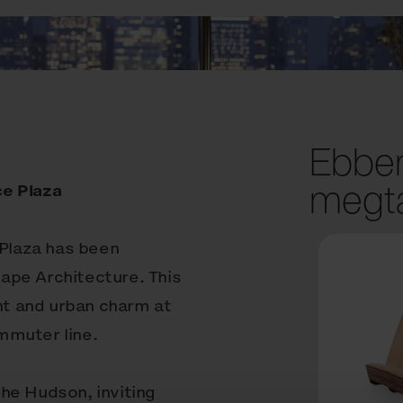
Ebben
megta
ce Plaza
 Plaza has been
ape Architecture. This
t and urban charm at
mmuter line.
he Hudson, inviting