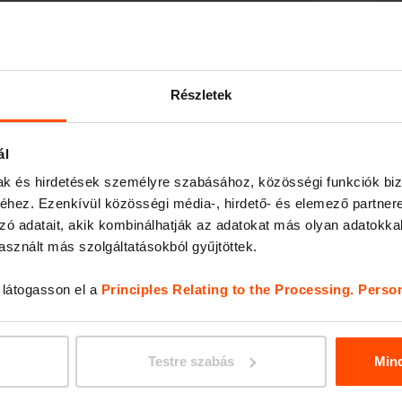
st north of J. Owen
s are strategically
LANDS
tatue Katyń Memorial,
Részletek
ál
, offers passers-by
mak és hirdetések személyre szabásához, közösségi funkciók biz
tue, which is dedicated
hez. Ezenkívül közösségi média-, hirdető- és elemező partner
e. The project extends
zó adatait, akik kombinálhatják az adatokat más olyan adatokka
reets and laying new
sznált más szolgáltatásokból gyűjtöttek.
ality with contemporary
, látogasson el a
Principles Relating to the Processing. Perso
Testre szabás
Min