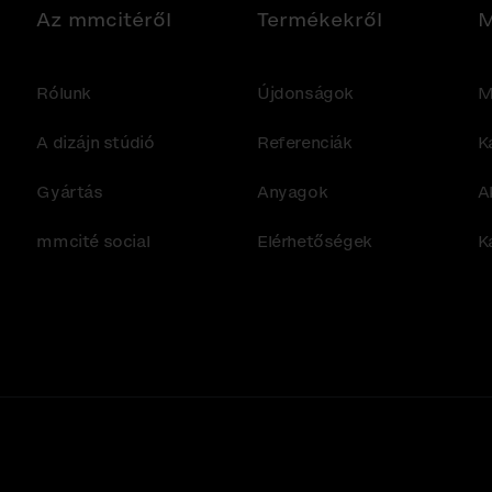
Az mmcitéről
Termékekről
M
Rólunk
Újdonságok
M
A dizájn stúdió
Referenciák
K
Gyártás
Anyagok
A
mmcité social
Elérhetőségek
K