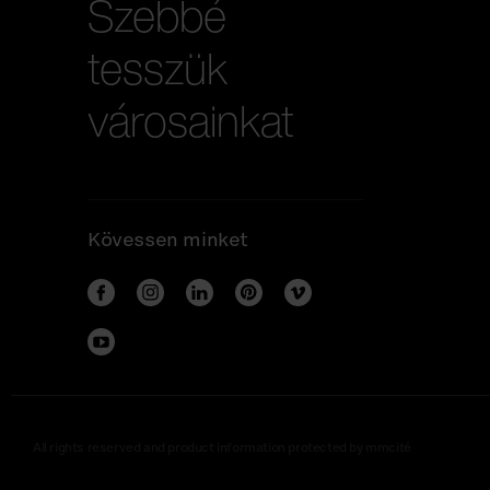
Szebbé
tesszük
városainkat
Kövessen minket
All rights reserved and product information protected by mmcité