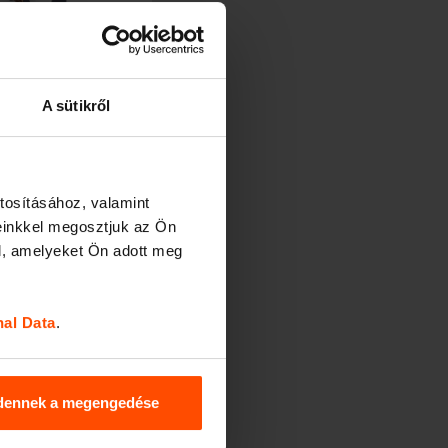
CAPE
A sütikről
tosításához, valamint
einkkel megosztjuk az Ön
l, amelyeket Ön adott meg
nal Data
.
dennek a megengedése