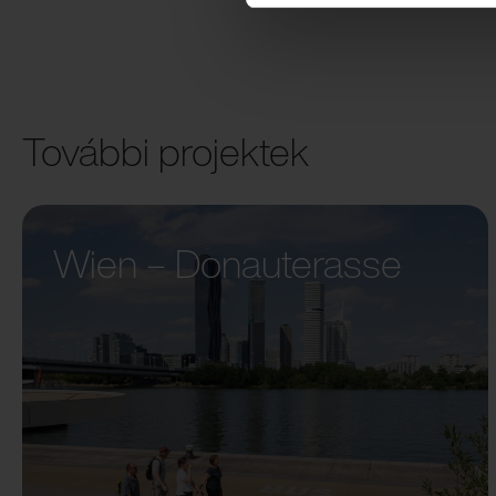
További projektek
Wien – Donauterasse