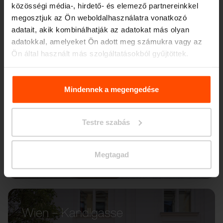
közösségi média-, hirdető- és elemező partnereinkkel
megosztjuk az Ön weboldalhasználatra vonatkozó
adatait, akik kombinálhatják az adatokat más olyan
adatokkal, amelyeket Ön adott meg számukra vagy az
Ön által használt más szolgáltatásokból gyűjtöttek.
További információért kérjük, látogasson el a
Principles
Relating to the Processing. Personal Data
.
Mindennek a megengedése
Testre szabás
Megtagad
Wien – Kandlgasse