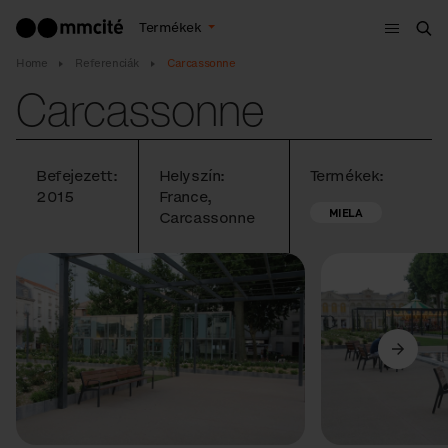
Menü
Termékek
Ker
Home
Referenciák
Carcassonne
Carcassonne
Befejezett:
Helyszín:
Termékek:
2015
France,
MIELA
Carcassonne
Előző
Következő