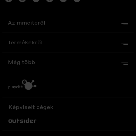
Az mmcitéről
Termékekről
Még több
Képviselt cégek
Out-Sider