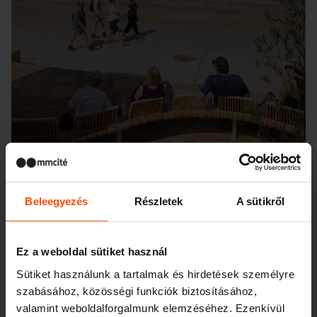
Beleegyezés
Részletek
A sütikről
Seattle – Popup park
Ez a weboldal sütiket használ
Sütiket használunk a tartalmak és hirdetések személyre
szabásához, közösségi funkciók biztosításához,
valamint weboldalforgalmunk elemzéséhez. Ezenkívül