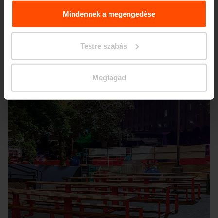
További információért kérjük, látogasson el a
Principles
Relating to the Processing. Personal Data
.
Mindennek a megengedése
Seattle – Popup park
Testre szabás
Megtagad