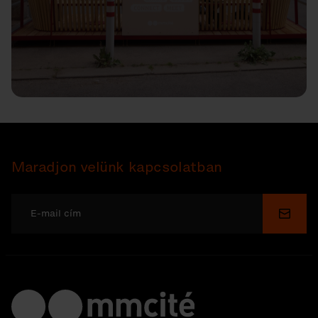
Maradjon velünk kapcsolatban
Küldé