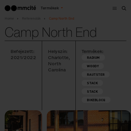
Menü
Termékek
Ker
Home
Referenciák
Camp North End
Camp North End
Befejezett:
Helyszín:
Termékek:
2021/2022
Charlotte,
RADIUM
North
WOODY
Carolina
RAUTSTER
STACK
STACK
BIKEBLOCQ