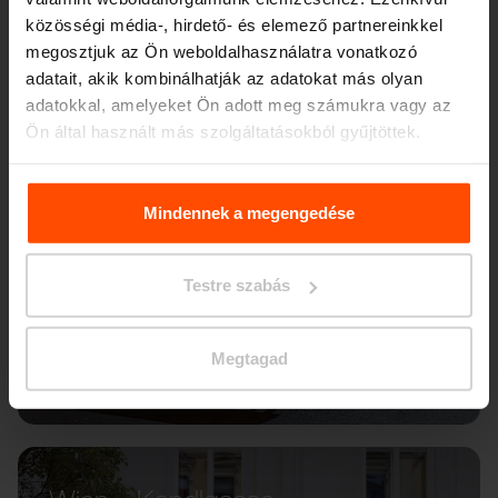
közösségi média-, hirdető- és elemező partnereinkkel
megosztjuk az Ön weboldalhasználatra vonatkozó
adatait, akik kombinálhatják az adatokat más olyan
adatokkal, amelyeket Ön adott meg számukra vagy az
Ön által használt más szolgáltatásokból gyűjtöttek.
További információért kérjük, látogasson el a
Principles
Relating to the Processing. Personal Data
.
Mindennek a megengedése
Testre szabás
Megtagad