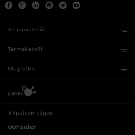
Az mmcitéről
Termékekről
Még több
Képviselt cégek
Out-Sider