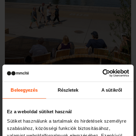
Beleegyezés
Részletek
A sütikről
Seattle – Popup park
Ez a weboldal sütiket használ
Sütiket használunk a tartalmak és hirdetések személyre
szabásához, közösségi funkciók biztosításához,
valamint weboldalforgalmunk elemzéséhez. Ezenkívül