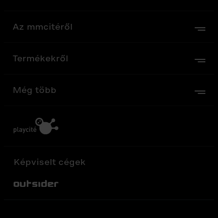
Az mmcitéről
Termékekről
Még több
Képviselt cégek
Out-Sider