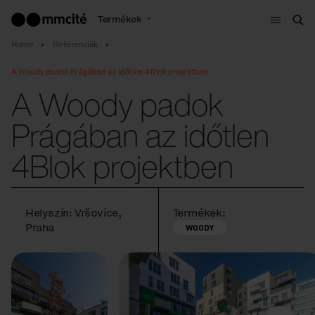
Menü
Termékek
Ker
Home
Referenciák
A Woody padok Prágában az időtlen 4Blok projektben
A Woody padok
Prágában az időtlen
4Blok projektben
Helyszín: Vršovice,
Termékek:
Praha
WOODY