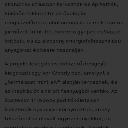
skandináv stílusban tervezték és építették,
különös tekintettel az ökológiai
megközelítésre, ahol nemcsak az elektromos
járművet töltik fel, hanem a gyepet esővízzel
öntözik, és az alacsony energiafelhasználású
anyagokat építésre használják.
A projekt levegős és időszerű designját
kiegészíti egy sor Woody pad, amelyet a
„természet mint elv“ alapján terveznek, és
az inspirációt a tárolt faanyagból vették. Az
összesen 11 Woody pad tökéletesen
illeszkedik egy olyan környezetbe, amely
felszámol az elavult egyezményekkel, és
megfelel a modern trendeknek. A padok