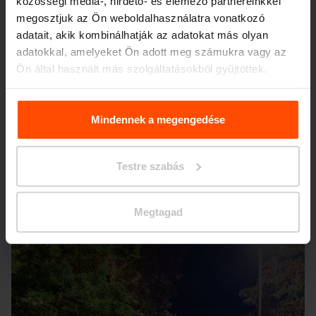
közösségi média-, hirdető- és elemező partnereinkkel
megosztjuk az Ön weboldalhasználatra vonatkozó
adatait, akik kombinálhatják az adatokat más olyan
adatokkal, amelyeket Ön adott meg számukra vagy az
Ön által használt más szolgáltatásokból gyűjtöttek.
További információért kérjük, látogasson el a
Principles
Relating to the Processing. Personal Data
.
Mindennek a megengedése
Testre szabás
Megtagad
Seattle – Popup park