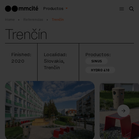
Menú
Productos
Bus
Home
Referencias
Trenčín
Trenčín
Finished:
Localidad:
Productos:
2020
Slovakia,
SINUS
Trenčín
HYDRO 410
Anterior
Siguiente