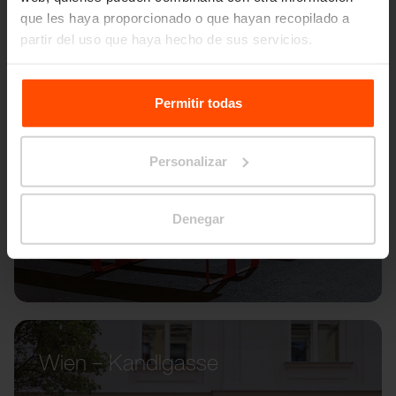
que les haya proporcionado o que hayan recopilado a
partir del uso que haya hecho de sus servicios.
Para más información, visite
Principles Relating to the
Processing Personal Data.
Permitir todas
Personalizar
Denegar
Wien – Kandlgasse