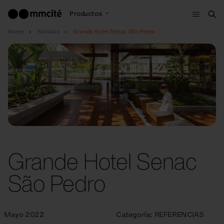
Menú
Productos
Bus
Home
Noticias
Grande Hotel Senac São Pedro
Grande Hotel Senac
São Pedro
Mayo 2022
Categoría:
REFERENCIAS