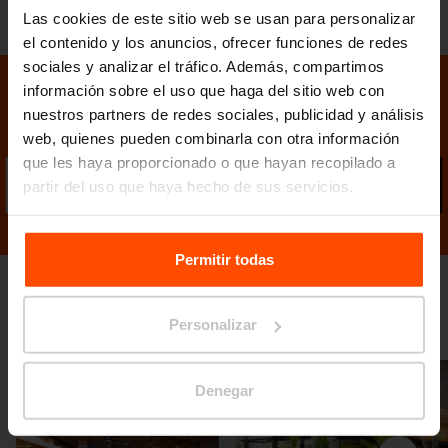
Las cookies de este sitio web se usan para personalizar
el contenido y los anuncios, ofrecer funciones de redes
sociales y analizar el tráfico. Además, compartimos
información sobre el uso que haga del sitio web con
nuestros partners de redes sociales, publicidad y análisis
Mantenga el contacto con nosotros
web, quienes pueden combinarla con otra información
que les haya proporcionado o que hayan recopilado a
Envi
partir del uso que haya hecho de sus servicios.
Para más información, visite
Principles Relating to the
Processing Personal Data.
Permitir todas
Galería de fotos
Personalizar
Denegar