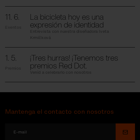
11. 6.
La bicicleta hoy es una
expresión de identidad
Eventos
Entrevista con nuestra diseñadora Iveta
Krmíčková
1. 5.
¡Tres hurras! ¡Tenemos tres
premios Red Dot.
Premios
Venid a celebrarlo con nosotros
Mantenga el contacto con nosotros
Enviar