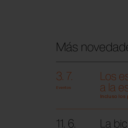
Más novedad
3. 7.
Los es
a la e
Eventos
Incluso lo
11. 6.
La bic