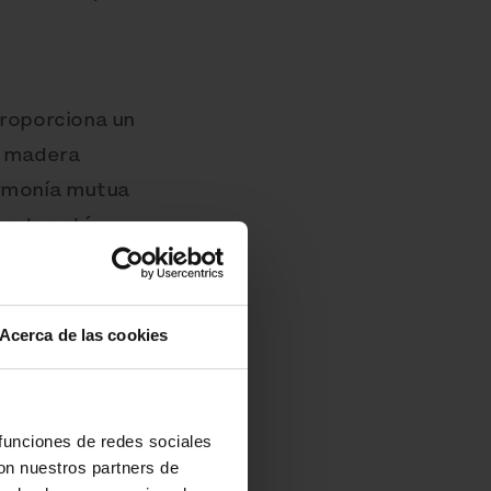
proporciona un
e madera
armonía mutua
pada está
al diseño único
e impregnación o
producción, solo
Acerca de las cookies
ada.
 funciones de redes sociales
los premios Red
con nuestros partners de