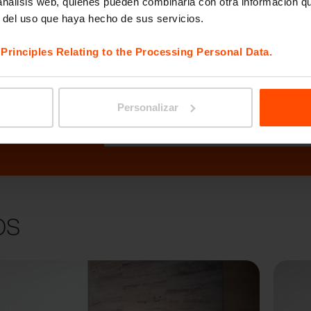
A - Elle Decoration Awards 2020, así como la vi
 análisis web, quienes pueden combinarla con otra información q
r del uso que haya hecho de sus servicios.
h Grand Design en 2019.
e
Principles Relating to the Processing Personal Data.
Personalizar
nosotros
os