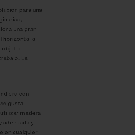
lución para una
inarias,
ciona una gran
l horizontal a
n objeto
rabajo. La
ondiera con
"Me gusta
 utilizar madera
y adecuada y
e en cualquier