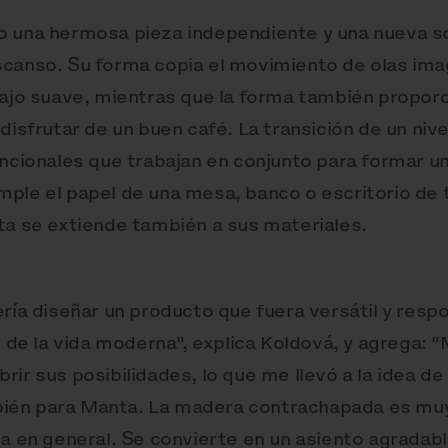
o una hermosa pieza independiente y una nueva so
canso. Su forma copia el movimiento de olas imag
bajo suave, mientras que la forma también propor
disfrutar de un buen café. La transición de un nive
uncionales que trabajan en conjunto para formar u
ple el papel de una mesa, banco o escritorio de t
ta se extiende también a sus materiales.
ería diseñar un producto que fuera versátil y resp
s de la vida moderna", explica Koldová, y agrega: 
ir sus posibilidades, lo que me llevó a la idea de
ién para Manta. La madera contrachapada es mu
ca en general. Se convierte en un asiento agradabl