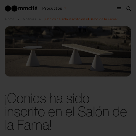
Menú
Productos
Bus
Home
Noticias
¡Conics ha sido inscrito en el Salón de la Fama!
¡Conics ha sido
inscrito en el Salón de
la Fama!