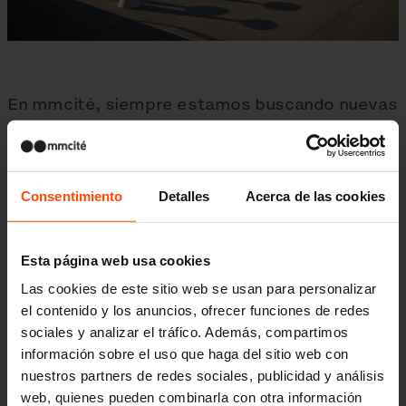
En mmcité, siempre estamos buscando nuevas
formas que enriquezcan los espacios públicos
y también expandimos las formas de utilización
de nuestro mobiliario urbano. El cuerpo cónico
Consentimiento
Detalles
Acerca de las cookies
de hormigón se ha convertido en el pilar
fundamental de nuestra nueva línea
Conics
.
Esta página web usa cookies
Moldes cónicos en tres tamaños convergen en
Las cookies de este sitio web se usan para personalizar
su función final: mesa, asiento, jardinera
el contenido y los anuncios, ofrecer funciones de redes
sociales y analizar el tráfico. Además, compartimos
o banco. Las formas circulares están ganando
información sobre el uso que haga del sitio web con
cada vez más popularidad en el mobiliario
nuestros partners de redes sociales, publicidad y análisis
exterior, no solo por su estética, sino también
web, quienes pueden combinarla con otra información