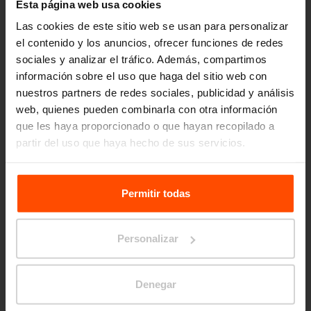
Esta página web usa cookies
Las cookies de este sitio web se usan para personalizar
el contenido y los anuncios, ofrecer funciones de redes
sociales y analizar el tráfico. Además, compartimos
información sobre el uso que haga del sitio web con
nuestros partners de redes sociales, publicidad y análisis
web, quienes pueden combinarla con otra información
que les haya proporcionado o que hayan recopilado a
Seattle – Popup park
partir del uso que haya hecho de sus servicios.
Para más información, visite
Principles Relating to the
Processing Personal Data.
Permitir todas
Personalizar
Denegar