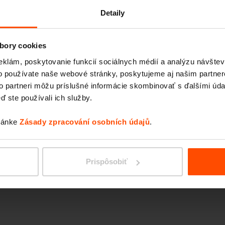
RADIU
chnicky vyvinúť, do
Detaily
amontovat 24
á Murcia má novú
bory cookies
eklám, poskytovanie funkcií sociálnych médií a analýzu návšte
peciálnymi vitrínami,
o používate naše webové stránky, poskytujeme aj našim partner
to partneri môžu príslušné informácie skombinovať s ďalšími údaj
padkovými košmi Nanuk
ď ste používali ich služby.
a ako celok veľmi
ava v rovnakom
tránke
Zásady zpracování osobních údajů
.
e dokonalý.
Prispôsobiť