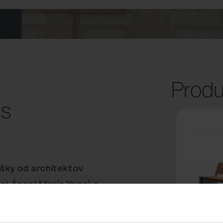
Produ
 s
šky od architektov
uel Ángel Marín Yago) a
yvinuté a dodané
acím znamením