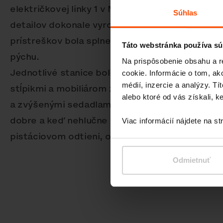
električkovej linky 1 v Murcii. Náročná úloha te
Súhlas
detailov dokonale vyrobiť a v krátkom čase n
prístreškov bola splnená a takmer polmiliónov
Táto webstránka používa sú
pýchu.
Na prispôsobenie obsahu a r
Jednotlivé stanice boli komplexne vybavené i š
cookie. Informácie o tom, ak
médií, inzercie a analýzy. Tí
stĺpikmi a mobiliárom z katalógu mmcité – od
alebo ktoré od vás získali, ke
a zvýšenými sedadlami Radium. Stanice pôsobi
dobre a keď nehlučne príde električková súpr
Viac informácií nájdete na s
pistáciovom odtieni, obraz moderného mesta j
Odmietnuť