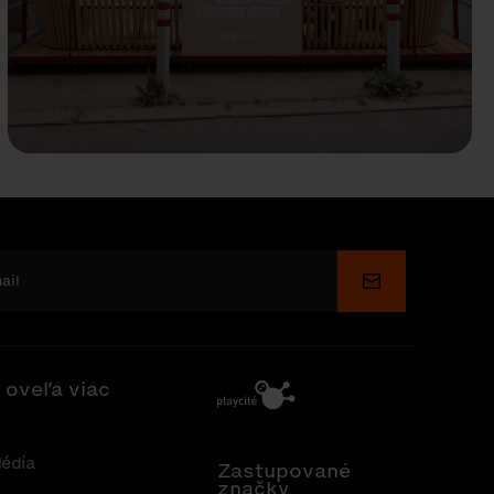
Odoslať
 oveľa viac
édia
Zastupované
značky