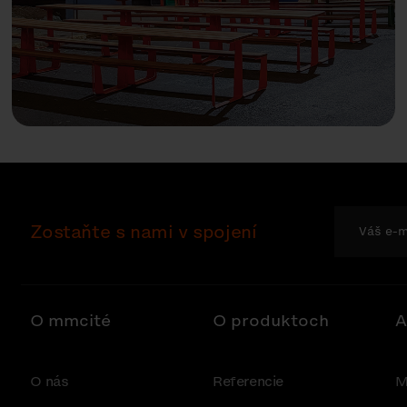
Zostaňte s nami v spojení
O mmcité
O produktoch
A
O nás
Referencie
M