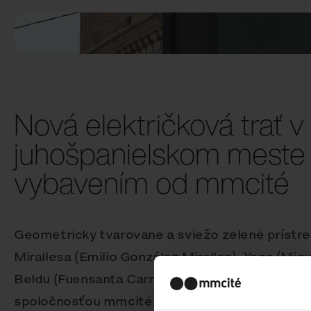
Nová električková trať v
juhošpanielskom meste
vybavením od mmcité
Geometricky tvarované a sviežo zelené prístre
Mirallesa (Emilio González Miralles), Yaga (Mig
Beldu (Fuensanta Carmona Belda), ktoré boli v
spoločnosťou mmcité sa stali jasným poznáv