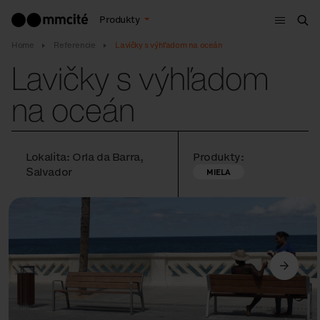
Menu
Produkty
Vyh
Home
Referencie
Lavičky s výhľadom na oceán
Lavičky s výhľadom
na oceán
Lokalita: Orla da Barra,
Produkty:
Salvador
MIELA
Predchádzajúci
Ďalší