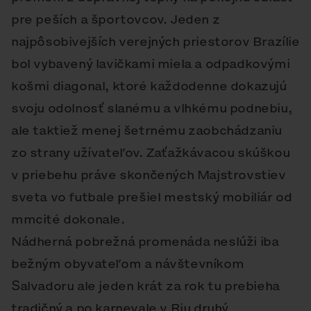
pre peších a športovcov. Jeden z
najpôsobivejších verejných priestorov Brazílie
bol vybavený lavičkami miela a odpadkovými
košmi diagonal, ktoré každodenne dokazujú
svoju odolnosť slanému a vlhkému podnebiu,
ale taktiež menej šetrnému zaobchádzaniu
zo strany užívateľov. Zaťažkávacou skúškou
v priebehu práve skončených Majstrovstiev
sveta vo futbale prešiel mestský mobiliár od
mmcité dokonale.
Nádherná pobrežná promenáda neslúži iba
bežným obyvateľom a návštevníkom
Salvadoru ale jeden krát za rok tu prebieha
tradičný a po karnevale v Riu druhý