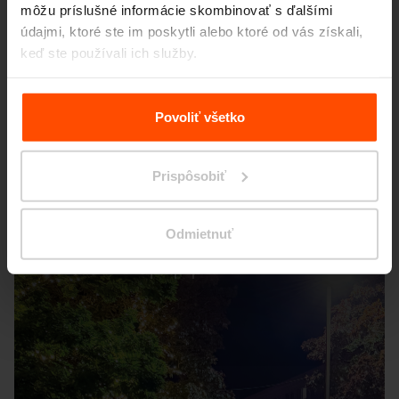
môžu príslušné informácie skombinovať s ďalšími
údajmi, ktoré ste im poskytli alebo ktoré od vás získali,
keď ste používali ich služby.
Viac informácií nájdete na stránke
Zásady zpracování
osobních údajů
.
Povoliť všetko
Prispôsobiť
Odmietnuť
Seattle – Popup park