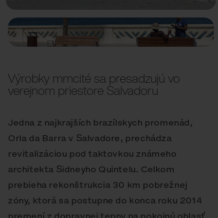
Výrobky mmcité sa presadzujú vo
verejnom priestore Salvadoru
Jedna z najkrajších brazílskych promenád,
Orla da Barra v Salvadore, prechádza
revitalizáciou pod taktovkou známeho
architekta Sidneyho Quintelu. Celkom
prebieha rekonštrukcia 30 km pobrežnej
zóny, ktorá sa postupne do konca roku 2014
premení z dopravnej tepny na pokojnú oblasť