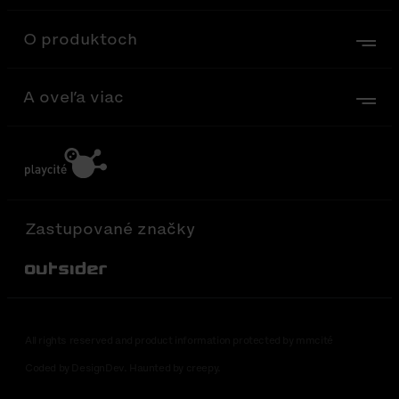
O produktoch
A oveľa viac
Zastupované značky
Out-Sider
All rights reserved and product information protected by mmcité
Coded by DesignDev. Haunted by creepy.