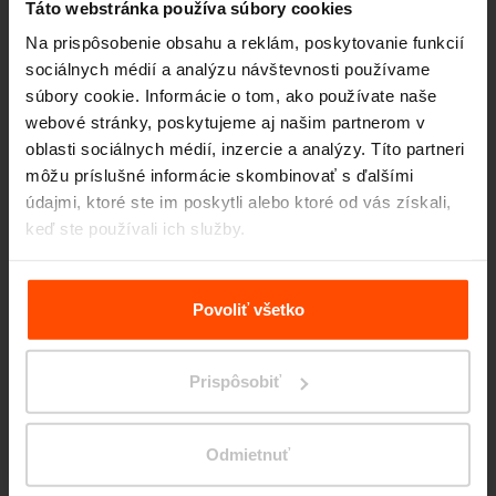
Táto webstránka používa súbory cookies
Na prispôsobenie obsahu a reklám, poskytovanie funkcií
sociálnych médií a analýzu návštevnosti používame
súbory cookie. Informácie o tom, ako používate naše
webové stránky, poskytujeme aj našim partnerom v
oblasti sociálnych médií, inzercie a analýzy. Títo partneri
Seattle – Popup park
môžu príslušné informácie skombinovať s ďalšími
údajmi, ktoré ste im poskytli alebo ktoré od vás získali,
keď ste používali ich služby.
Viac informácií nájdete na stránke
Zásady zpracování
osobních údajů
.
Povoliť všetko
Prispôsobiť
Odmietnuť