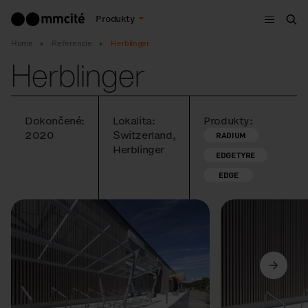
Menu
Produkty
Vyh
Home
Referencie
Herblinger
Herblinger
Dokončené:
Lokalita:
Produkty:
2020
Switzerland,
RADIUM
Herblinger
EDGETYRE
EDGE
Predchádzajúci
Ďalší