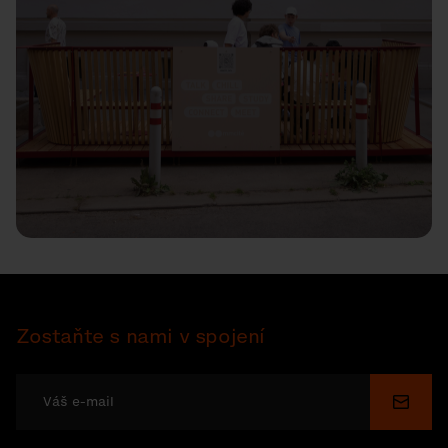
Zostaňte s nami v spojení
Odosl