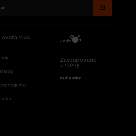
Odoslať
 oveľa viac
édia
Zastupované
značky
atalóg
Out-Sider
odporujeme
ariéra