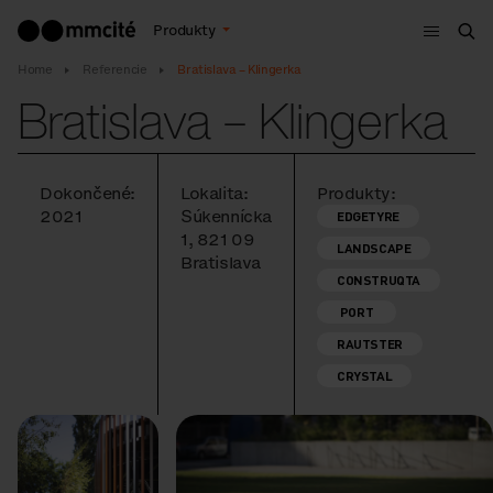
Menu
Produkty
Vyh
Home
Referencie
Bratislava – Klingerka
Bratislava – Klingerka
Dokončené:
Lokalita:
Produkty:
2021
Súkennícka
EDGETYRE
1, 821 09
LANDSCAPE
Bratislava
CONSTRUQTA
PORT
RAUTSTER
CRYSTAL