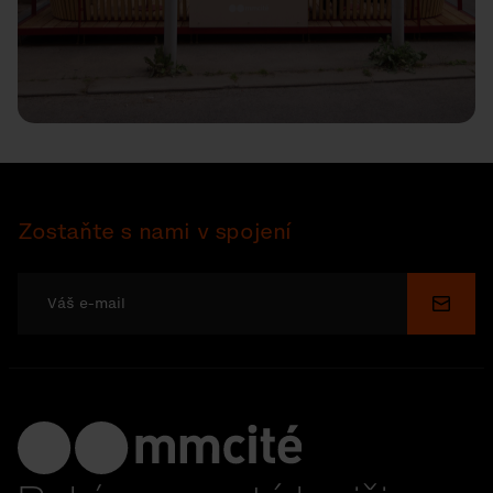
Zostaňte s nami v spojení
Odosl