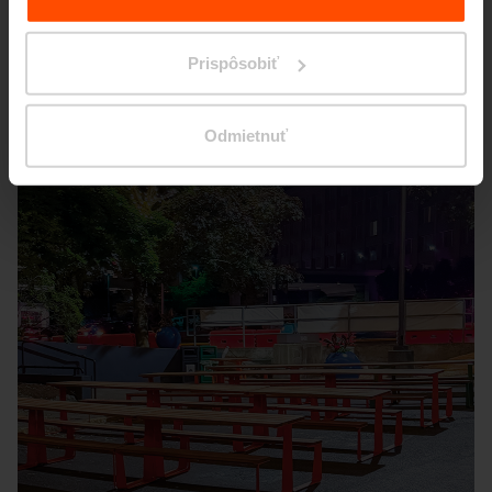
Seattle – Popup park
Prispôsobiť
Odmietnuť