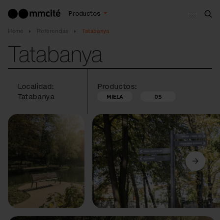
Menú
Productos
Bus
Home
Referencias
Tatabanya
Tatabanya
Localidad:
Productos:
Tatabanya
MIELA
OS
Anterior
Siguiente