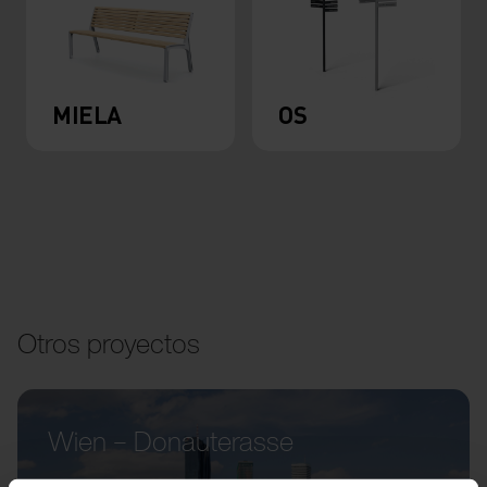
MIELA
OS
Otros proyectos
Wien – Donauterasse