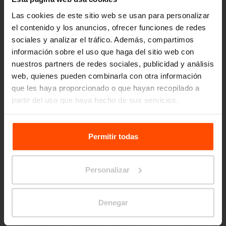
Las cookies de este sitio web se usan para personalizar
el contenido y los anuncios, ofrecer funciones de redes
sociales y analizar el tráfico. Además, compartimos
información sobre el uso que haga del sitio web con
nuestros partners de redes sociales, publicidad y análisis
web, quienes pueden combinarla con otra información
que les haya proporcionado o que hayan recopilado a
Seattle – Popup park
partir del uso que haya hecho de sus servicios.
Para más información, visite
Principles Relating to the
Processing Personal Data.
Permitir todas
Personalizar
Denegar