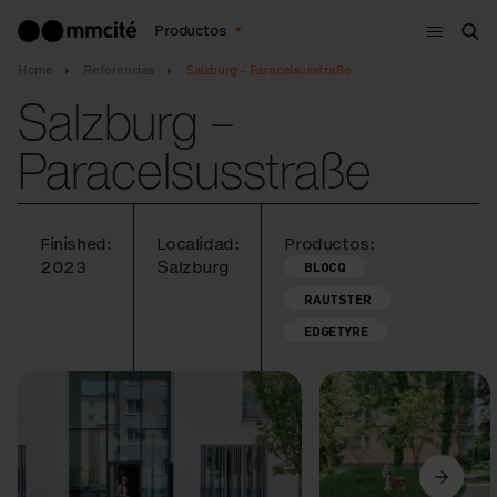
Menú
Productos
Bus
Home
Referencias
Salzburg – Paracelsusstraße
Salzburg –
Paracelsusstraße
Finished:
Localidad:
Productos:
2023
Salzburg
BLOCQ
RAUTSTER
EDGETYRE