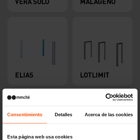
VERA SOLO
MALAGENO
ELIAS
LOTLIMIT
Consentimiento
Detalles
Acerca de las cookies
Esta página web usa cookies