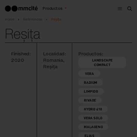
Menú
Productos
Bus
Home
Referencias
Reșița
Reșița
Finished:
Localidad:
Productos:
2020
Romania,
LANDSCAPE
COMPACT
Reșița
VERA
RADIUM
LIMPIDO
RIVAGE
HYDRO 410
VERA SOLO
MALAGENO
ELIAS