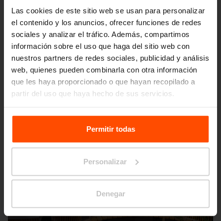
Otros proyectos
Las cookies de este sitio web se usan para personalizar
el contenido y los anuncios, ofrecer funciones de redes
sociales y analizar el tráfico. Además, compartimos
Wien – Donauterasse
información sobre el uso que haga del sitio web con
nuestros partners de redes sociales, publicidad y análisis
web, quienes pueden combinarla con otra información
que les haya proporcionado o que hayan recopilado a
partir del uso que haya hecho de sus servicios.
Para más información, visite
Principles Relating to the
Processing Personal Data.
Permitir todas
Personalizar
Denegar