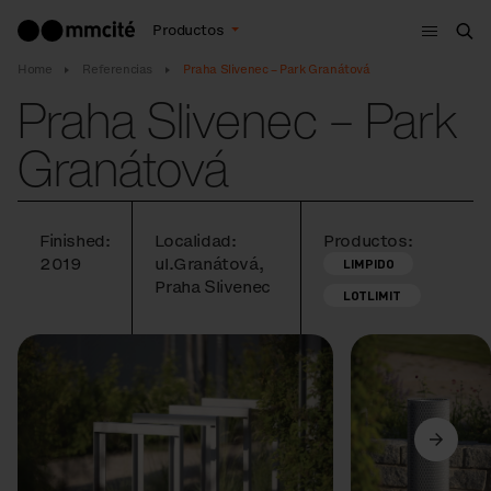
Menú
Productos
Bus
Home
Referencias
Praha Slivenec – Park Granátová
Praha Slivenec – Park
Granátová
Finished:
Localidad:
Productos:
2019
ul.Granátová,
LIMPIDO
Praha Slivenec
LOTLIMIT