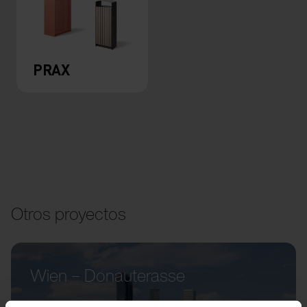
PRAX
Otros proyectos
Wien – Donauterasse