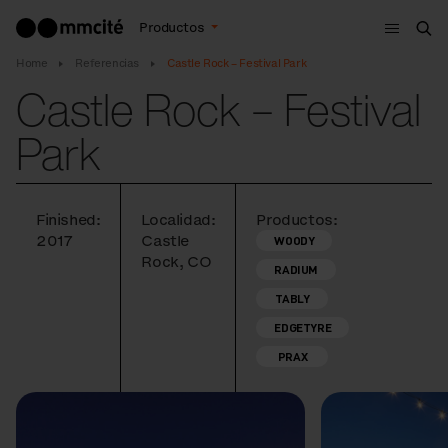
Menú
Productos
Bus
Home
Referencias
Castle Rock – Festival Park
Castle Rock – Festival
Park
Finished:
Localidad:
Productos:
2017
Castle
WOODY
Rock, CO
RADIUM
TABLY
EDGETYRE
PRAX