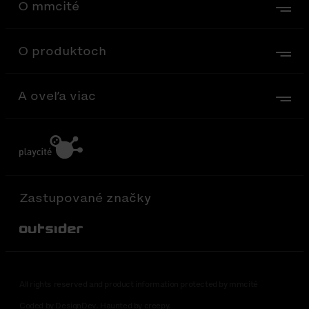
O mmcité
O produktoch
A oveľa viac
Zastupované značky
Out-Sider
All rights reserved and product information protected by mmcité
Coded by DesignDev. Haunted by creepy.