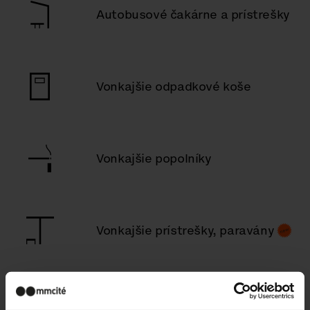
Autobusové čakárne a prístrešky
Vonkajšie odpadkové koše
Vonkajšie popolníky
Vonkajšie prístrešky, paravány
Deti