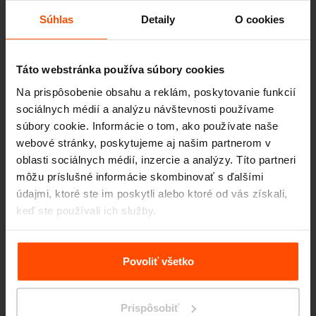
Súhlas
Detaily
O cookies
Prístrešky pre fajčiarov
Táto webstránka používa súbory cookies
Na prispôsobenie obsahu a reklám, poskytovanie funkcií
sociálnych médií a analýzu návštevnosti používame
súbory cookie. Informácie o tom, ako používate naše
Prístrešky na bicykle
webové stránky, poskytujeme aj našim partnerom v
oblasti sociálnych médií, inzercie a analýzy. Títo partneri
môžu príslušné informácie skombinovať s ďalšími
údajmi, ktoré ste im poskytli alebo ktoré od vás získali,
Parkové stoly
keď ste používali ich služby.
Viac informácií nájdete na stránke
Zásady zpracování
osobních údajů
.
Povoliť všetko
Stojany na bicykle / kolobežky
Prispôsobiť